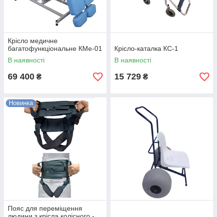
Крісло медичне
багатофункціональне КМе-01
Крісло-каталка КС-1
В наявності
В наявності
69 400
15 729
₴
₴
Новинка
Пояс для переміщення
людини з крісла колісного -