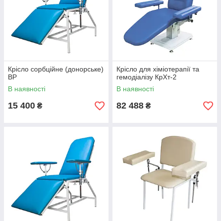
Крісло сорбційне (донорське)
Крісло для хіміотерапії та
ВР
гемодіалізу КрХт-2
В наявності
В наявності
15 400
82 488
₴
₴