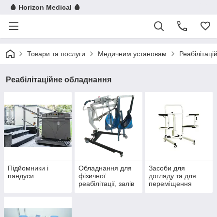
🩸 Horizon Medical 🩸
Товари та послуги
Медичним установам
Реабілітац
Реабілітаційне обладнання
Підйомники і
Обладнання для
Засоби для
пандуси
фізичної
догляду та для
реабілітації, залів
переміщення
ЛФК
пацієнтів