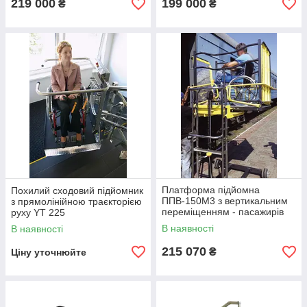
219 000
199 000
₴
₴
Платформа підйомна
Похилий сходовий підйомник
ППВ-150М3 з вертикальним
з прямолінійною траєкторією
переміщенням - пасажирів
руху YT 225
залізничних вагонів
В наявності
В наявності
215 070
₴
Ціну уточнюйте