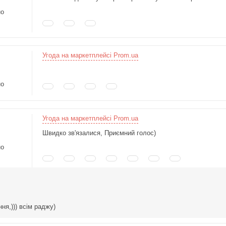
но
Угода на маркетплейсі Prom.ua
но
Угода на маркетплейсі Prom.ua
Швидко зв'язалися, Приємний голос)
но
ня,))) всім раджу)