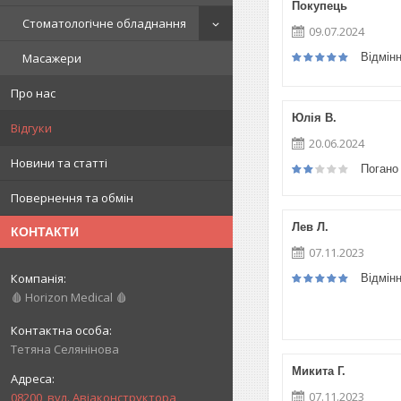
Покупець
Стоматологічне обладнання
09.07.2024
Відмін
Масажери
Про нас
Юлія В.
Відгуки
20.06.2024
Новини та статті
Погано
Повернення та обмін
Лев Л.
КОНТАКТИ
07.11.2023
Відмін
🩸 Horizon Medical 🩸
Тетяна Селянінова
Микита Г.
07.11.2023
08200, вул. Авіаконструктора