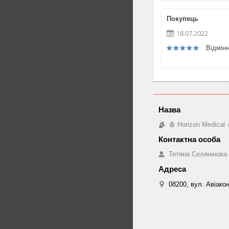
Покупець
18.07.2022
Відмін
🩸 Horizon Medical 
Тетяна Селянінова
08200, вул. Авіакон