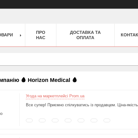
ПРО
ДОСТАВКА ТА
ОВАРИ
КОНТА
НАС
ОПЛАТА
мпанію 🩸 Horizon Medical 🩸
Угода на маркетплейсі Prom.ua
Все супер! Приємно спілкуватись із продавцем. Ціна-якіст
но