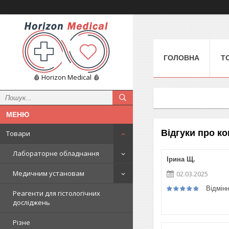
ГОЛОВНА
Т
🩸 Horizon Medical 🩸
Відгуки про ко
Товари
Лабораторне обладнання
Ірина Щ.
Медичним установам
02.03.2025
Відмін
Реагенти для гістологічних
досліджень
Різне