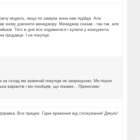
ожчу модель, якщо по замірах вона нам підійде. Але
зав знову дзвонити менеджеру. Менеджер сказав - так-так, але
вийшов. Того ж дня все подивилися і купили у конкурента.
на продавця. І на покупця.
ча на склад ми зазвичай покупців не запрошуємо. Ми пішли
ка варіантів і він пообіцяв, що покаже... Приносимо
дправка. Все працює. Гарні враження від спілкування! Дякую!