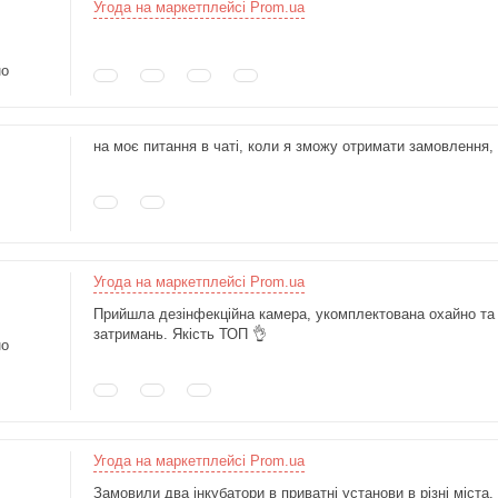
Угода на маркетплейсі Prom.ua
но
на моє питання в чаті, коли я зможу отримати замовлення,
Угода на маркетплейсі Prom.ua
Прийшла дезінфекційна камера, укомплектована охайно та 
затримань. Якість ТОП 👌
но
Угода на маркетплейсі Prom.ua
Замовили два інкубатори в приватні установи в різні міст