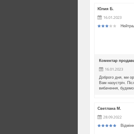
Юлия Б.
16.01.2023
Нейтра
Коментар продав
16.01.2023
Доброго дня, ми ор
Вам назустріч. Піс
вибачення, будемо
Светлана М.
28.09.2022
Відмін