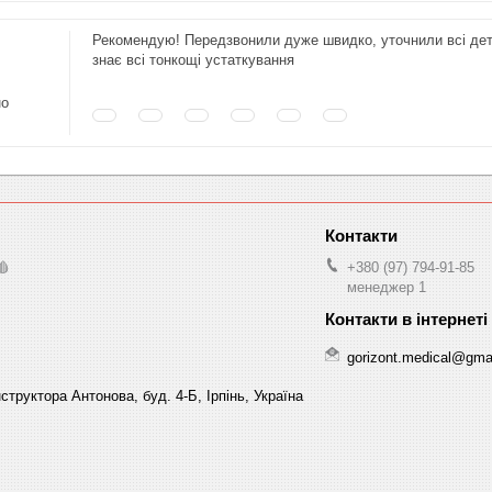
Рекомендую! Передзвонили дуже швидко, уточнили всі дет
знає всі тонкощі устаткування
но
🩸
+380 (97) 794-91-85
менеджер 1
gorizont.medical@gma
структора Антонова, буд. 4-Б, Ірпінь, Україна