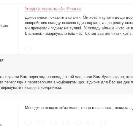
Угода на маркетплейсі Prom.ua
Домовилися показати варіанти. Ми хотіли купити дещо дор
співробітник складу показав один варіант, а про решту ска
льно
ми прочекали годину на вулиці. Зі складу більше ніхто не 
Висновок - змарнували наш час. Склад взагалі чхати хотів 
ця
ганізували Вам перегляд на складі в той час, коли Вам було зручно, хо
ля перегляду я переговорила з комірником щоб відкрив для Вас ще декіль
 вирішувати питання з комірником.
Менеджер швидко зв'язалась, товар в наявності, швидка ві
но