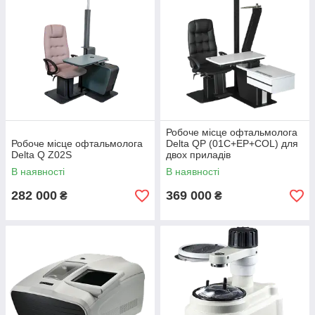
Робоче місце офтальмолога
Робоче місце офтальмолога
Delta QP (01С+EP+COL) для
Delta Q Z02S
двох приладів
В наявності
В наявності
282 000
369 000
₴
₴