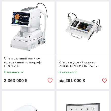
Спектральний оптико-
когерентний томограф
Ультразвуковий сканер
HOCT-1F
PIROP ECHOSON P-scan
В наявності
В наявності
2 363 000
291 000
₴
від
₴