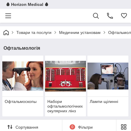
🩸 Horizon Medical 🩸
Товари та послуги
Медичним установам
Офтальмол
Офтальмологія
Офтальмоскопы
Набори
Лампи щілинні
офтальмологічних
окулярних лінз
Сортування
0
Фільтри