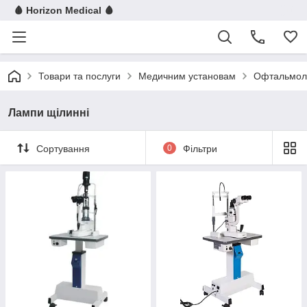
🩸 Horizon Medical 🩸
Товари та послуги
Медичним установам
Офтальмол
Лампи щілинні
Сортування
0
Фільтри