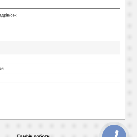
к
кадрів/сек
ея
Графік роботи