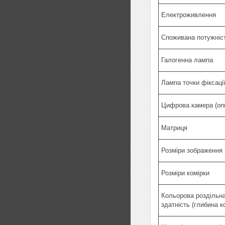
Електроживлення
Споживана потужніс
Галогенна лампа
Лампа точки фіксаці
Цифрова камера (опц
Матриця
Розміри зображення
Розміри комірки
Кольорова роздільн
здатність (глибина к