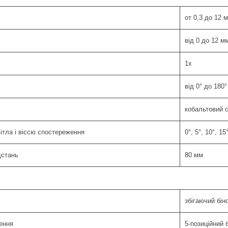
от 0,3 до 12 
від 0 до 12 м
1х
від 0° до 180
кобальтовий с
ітла і віссю спостереження
0°, 5°, 10°, 15
дстань
80 мм
збігаючий бін
ення
5-позиційний 