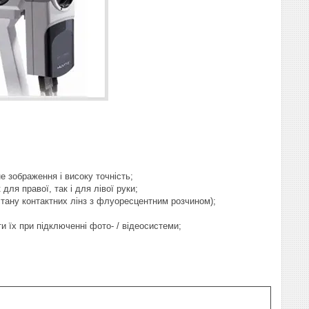
е зображення і високу точність;
ля правої, так і для лівої руки;
тану контактних лінз з флуоресцентним розчином);
їх при підключенні фото- / відеосистеми;