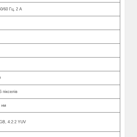
0/60 Гц, 2 A
D
 пікселів
5 нм
RGB, 4:2:2 YUV