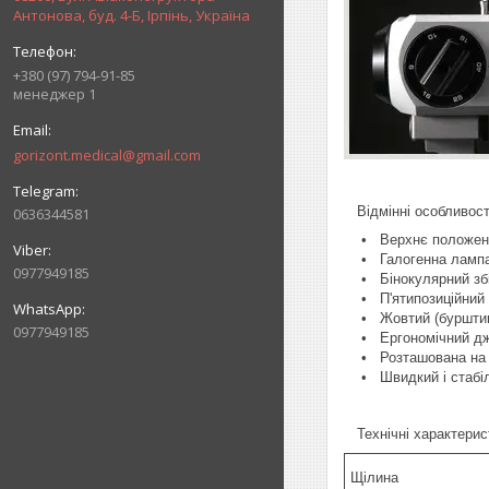
Антонова, буд. 4-Б, Ірпінь, Україна
+380 (97) 794-91-85
менеджер 1
gorizont.medical@gmail.com
Відмінні особливості
0636344581
• Верхнє положенн
• Галогенна лампа п
0977949185
• Бінокулярний зб
• П'ятипозиційний ба
• Жовтий (бурштинови
0977949185
• Ергономічний джой
• Розташована на джо
• Швидкий і стабіль
Технічні характерис
Щілина