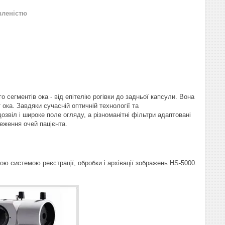
вленістю
сегментів ока - від епітелію рогівки до задньої капсули. Вона
ока. Завдяки сучасній оптичній технології та
віл і широке поле огляду, а різноманітні фільтри адаптовані
еження очей пацієнта.
 системою реєстрації, обробки і архівації зображень HS-5000.