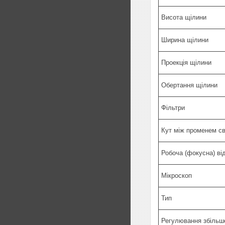
Висота щілини
Ширина щілини
Проекція щілини
Обертання щілини
Фільтри
Кут між променем св
Робоча (фокусна) ві
Мікроскоп
Тип
Регулювання збільш