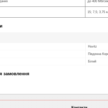
даних
до 400 Мб/се
15; 7,5; 3,75 
и
Huvitz
Південна Кор
Білий
я замовлення