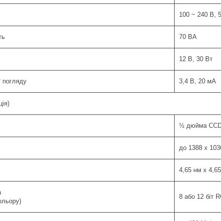
100 ~ 240 В, 5
ть
70 ВА
12 В, 30 Вт
ї погляду
3,4 В, 20 мА
ія)
½ дюйма CC
до 1388 х 1036
4,65 нм х 4,6
а
8 або 12 біт 
ольору)