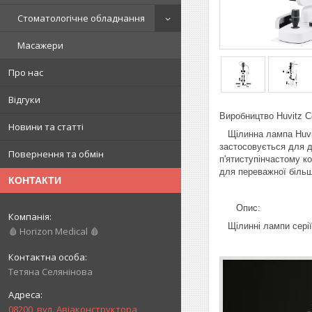
Стоматологічне обладнання
Масажери
Про нас
Відгуки
Виробництво Huvitz Co
Новини та статті
Щілинна лампа Huvitz
застосовується для д
Повернення та обмін
п'ятиступінчастому к
для переважної більш
КОНТАКТИ
Опис:
Щілинні лампи серії 
🩸 Horizon Medical 🩸
Тетяна Селянінова
08200, вул. Авіаконструктора