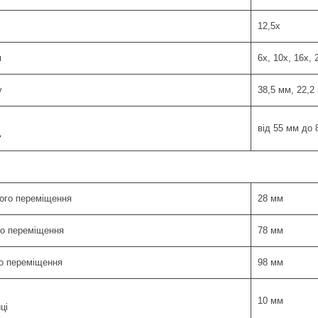
12,5х
я
6х, 10х, 16х, 
у
38,5 мм, 22,2 
від 55 мм до 
ь
ного переміщення
28 мм
го переміщення
78 мм
го переміщення
98 мм
10 мм
ці