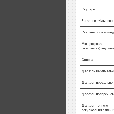
Окуляри
Загальне збільшенн
Реальне поле огляд
Міжцентрова
(міжзінична) відстан
Основа
Діапазон вертикаль
Діапазон продольно
Діапазон поперечно
Діапазон точного
регулювання стільни