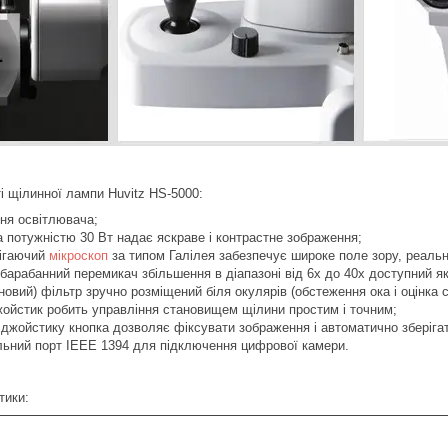
 щілинної лампи Huvitz HS-5000:
я освітлювача;
отужністю 30 Вт надає яскраве і контрастне зображення;
ігаючий
мікроскоп
за типом Галілея забезпечує широке поле зору, реальн
рабанний перемикач збільшення в діапазоні від 6х до 40х доступний як д
й) фільтр зручно розміщений біля окулярів (обстеження ока і оцінка с
стик робить управління становищем щілини простим і точним;
йстику кнопка дозволяє фіксувати зображення і автоматично зберігати 
ний порт ІЕЕЕ 1394 для підключення цифрової камери.
тики: