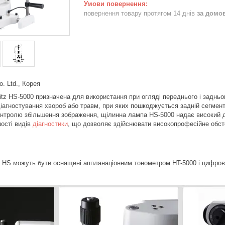
повернення товару протягом 14 днів
за домо
. Ltd., Корея
 HS-5000 призначена для використання при огляді переднього і заднього 
іагностування хвороб або травм, при яких пошкоджується задній сегмент 
онтролю збільшення зображення, щілинна лампа HS-5000 надає високий доз
ості видів
діагностики
, що дозволяє здійснювати високопрофесійне обст
HS можуть бути оснащені аппланаціонним тонометром HT-5000 і цифровою