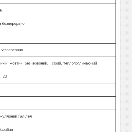
мм
м безперервно
° безперервно
иній, жовтий, безчервоний, сірий, теплопоглинаючий
°, 20°
окулярний Галілея
барабан