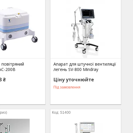
 повітряний
Апарат для штучної вентиляції
AC-200В
легень SV-800 Mindray
3 ₴
Ціну уточнюйте
Під замовлення
Бриз)
S1400