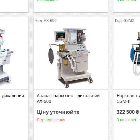
AХ-600
GSM2
- дихальний
Апарат наркозно - дихальний
Наркозно-
АХ-600
GSM-II
Ціну уточнюйте
322 500 ₴
Під замовлення
В наявності