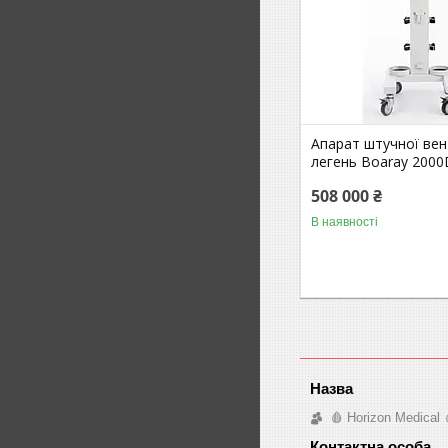
Апарат штучної вен
легень Boaray 2000
508 000 ₴
В наявності
🩸 Horizon Medical 