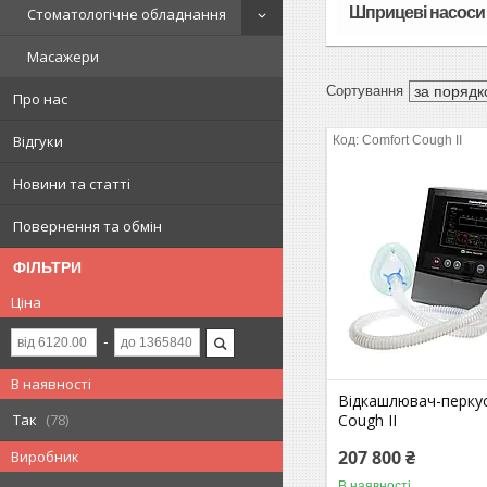
Шприцеві насоси 
Стоматологічне обладнання
Масажери
Про нас
Відгуки
Comfort Cough II
Новини та статті
Повернення та обмін
ФІЛЬТРИ
Ціна
В наявності
Відкашлювач-перку
Cough II
Так
78
207 800 ₴
Виробник
В наявності