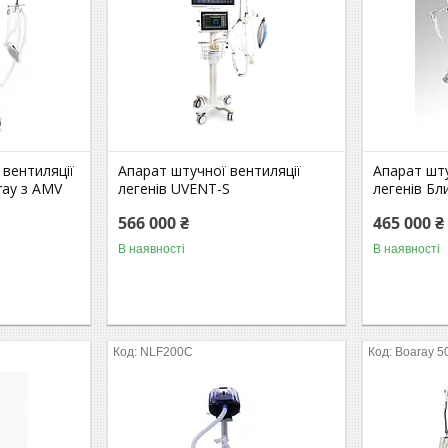
 вентиляції
Апарат штучної вентиляції
Апарат шту
ray з AMV
легенів UVENT-S
легенів Бл
566 000 ₴
465 000 ₴
В наявності
В наявності
NLF200C
Boaray 5