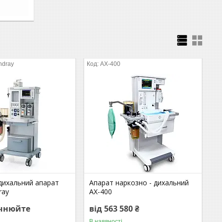
ndray
AX-400
дихальний апарат
Апарат наркозно - дихальний
ray
AX-400
очнюйте
від 563 580 ₴
В наявності