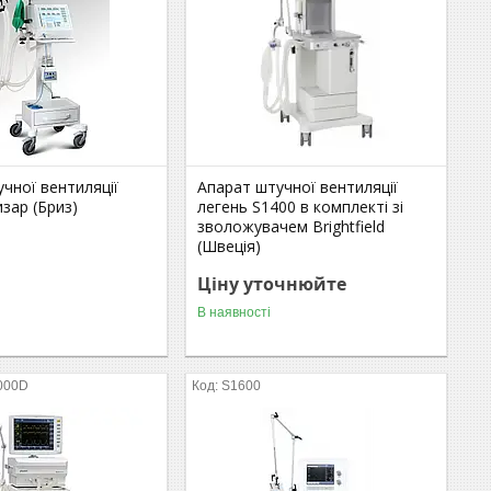
чної вентиляції
Апарат штучної вентиляції
изар (Бриз)
легень S1400 в комплекті зі
зволожувачем Brightfield
(Швеція)
Ціну уточнюйте
В наявності
000D
S1600