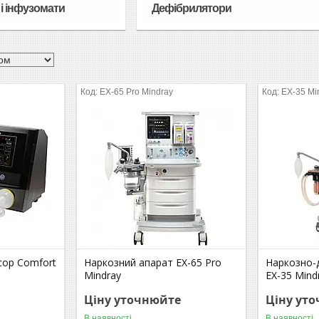
і інфузомати
Дефібрилятори
EX-65 Pro Mindray
EX-35 Mi
сор Comfort
Наркозний апарат EX-65 Pro
Наркозно-
Mindray
EX-35 Mind
Ціну уточнюйте
Ціну ут
В наявності
В наявності