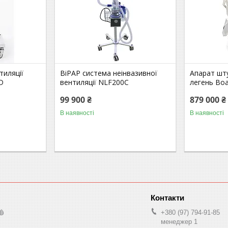
тиляції
ВіРАР система неінвазивної
Апарат шту
D
вентиляції NLF200C
легень Bo
99 900 ₴
879 000 ₴
В наявності
В наявності
🩸
+380 (97) 794-91-85
менеджер 1