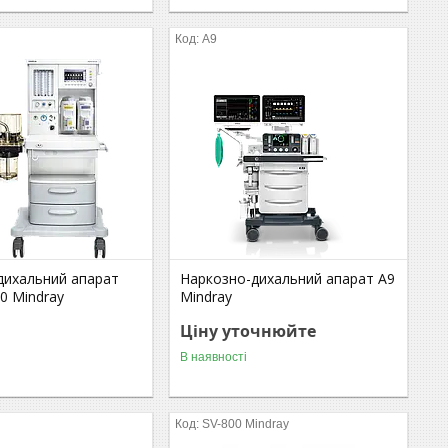
A9
дихальний апарат
Наркозно-дихальний апарат A9
0 Mindray
Mindray
Ціну уточнюйте
В наявності
SV-800 Mindray