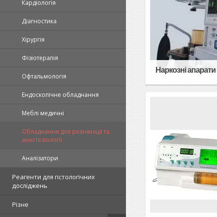
Кардіологія
Діагностика
Хірургія
Фізіотерапія
Наркозні апарати
Офтальмологія
Ендоскопічне обладнання
Меблі медичні
Обладнання для реанімації та
анестезіології
Аналізатори
Реагенти для гістологічних
досліджень
Різне