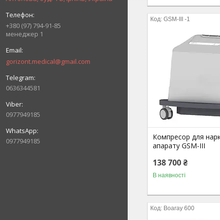
GSM-III -1
+380 (97) 794-91-85
менеджер 1
gorizont.medical@gmail.com
0636344581
0977949185
Компресор для нар
0977949185
апарату GSM-III
138 700 ₴
В наявності
Boaray 600