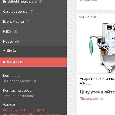
Brightfield healthcare
8
Cardiac science
1
AX-500
Event Medical
1
HEDY
3
Heaco
6
Ще 12
КОНТАКТИ
Апарат наркотично
🩸 Horizon Medical 🩸
AX-500
Ціну уточнюйте
Тетяна Селянінова
Під замовлення
08200, вул. Авіаконструктора
Антонова, буд. 4-Б, Ірпінь, Україна