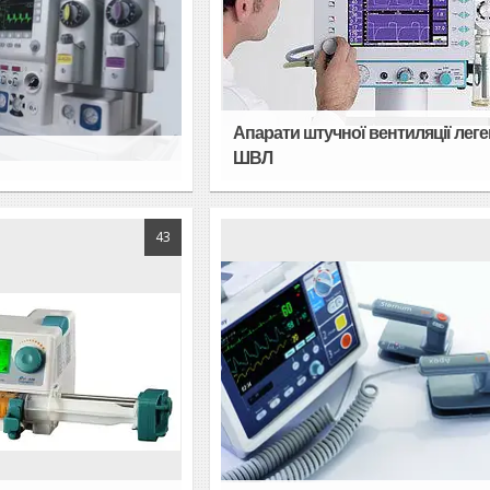
Апарати штучної вентиляції леге
ШВЛ
43