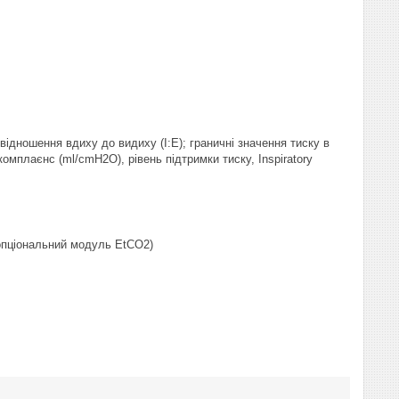
відношення вдиху до видиху (I:E); граничні значення тиску в
мплаєнс (ml/cmH2O), рівень підтримки тиску, Inspiratory
 опціональний модуль EtCO2)