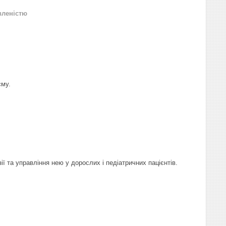
вленістю
єму.
ї та управління нею у дорослих і педіатричних пацієнтів.