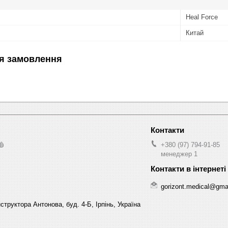
Heal Force
Китай
я замовлення
🩸
+380 (97) 794-91-85
менеджер 1
gorizont.medical@gma
структора Антонова, буд. 4-Б, Ірпінь, Україна