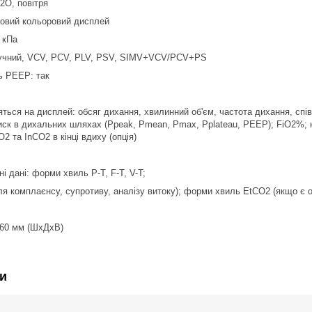
2O, повітря
овий кольоровий дисплей
 кПа
ручний, VCV, PCV, PLV, PSV, SIMV+VCV/PCV+PS
ь РЕЕР: так
яться на дисплей: обсяг дихання, хвилинний об'єм, частота дихання, спів
ск в дихальних шляхах (Ppeak, Pmean, Pmax, Pplateau, PEEP); FiO2%; ко
O2 та InCO2 в кінці вдиху (опція)
і дані: форми хвиль P-T, F-T, V-T;
(для комплаєнсу, супротиву, аналізу витоку); форми хвиль EtCO2 (якщо є
360 мм (ШхДхВ)
и