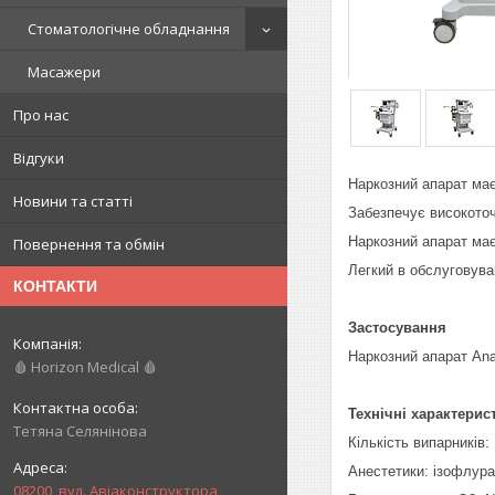
Стоматологічне обладнання
Масажери
Про нас
Відгуки
Наркозний апарат ма
Новини та статті
Забезпечує високоточ
Наркозний апарат має
Повернення та обмін
Легкий в обслуговува
КОНТАКТИ
Застосування
Наркозний апарат Ana
🩸 Horizon Medical 🩸
Технічні характерис
Тетяна Селянінова
Кількість випарників: 
Анестетики: ізофлур
08200, вул. Авіаконструктора