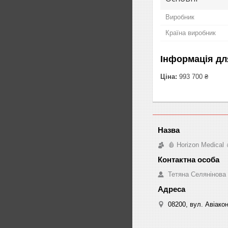
Виробник
Країна виробник
Інформація дл
Ціна:
993 700 ₴
🩸 Horizon Medical 
Тетяна Селянінова
08200, вул. Авіакон