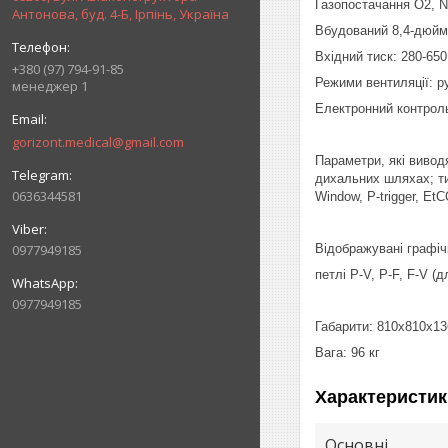
Газопостачання O2, N
Антонова, буд. 4-Б, Ірпінь, Україна
Вбудований 8,4-дюйм
Вхідний тиск: 280-650
+380 (97) 794-91-85
Режими вентиляції: 
менеджер 1
Електронний контрол
gorizont.medical@gmail.com
Параметри, які вивод
дихальних шляхах; ти
0636344581
Window, P-trigger, EtC
0977949185
Відображувані графічн
петлі P-V, P-F, F-V 
0977949185
Габарити: 810х810х1
Вага: 96 кг
Характеристик
Основні