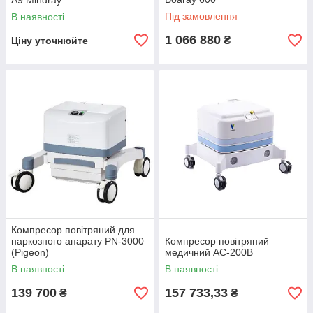
A9 Mindray
Під замовлення
В наявності
1 066 880
₴
Ціну уточнюйте
Компресор повітряний для
наркозного апарату PN-3000
Компресор повітряний
(Pigeon)
медичний AC-200В
В наявності
В наявності
139 700
157 733,33
₴
₴