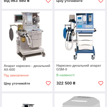
563 580
від
₴
Ціну уточнюйте
Наркозно-дихальний апарат
Апарат наркозно - дихальний
GSM-II
АХ-600
В наявності
Під замовлення
322 500
₴
Ціну уточнюйте