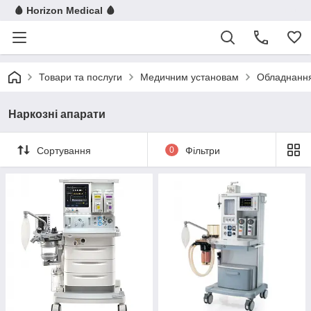
🩸 Horizon Medical 🩸
Товари та послуги
Медичним установам
Обладнання 
Наркозні апарати
Сортування
0
Фільтри