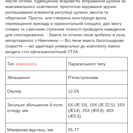
якістю оптики, підвищеною яскравістю зображення щілини за
максимального освітлення, простотою керування зручно
розташованих елементів регуляції щілини, висоти та
обертання. Проста, але створена конструкція вузла
переміщення приладу в горизонтальній площині, дає змогу
плавно та з високим ступенем точності проводити наведення
для спостереження. - Лампа та оптичні лінзи зроблені зі скла,
імпортованого з Німеччини — Всі лінзи мають багатошарове
покриття — всі адаптери універсальні до комплекту лампи
входить стіл офтальмологічний YT2A
Тип
мікроскопа
Паралельного типу
Збільшення
П'ятиступеневе
Окуляр
12,5X
Загальне збільшення й поле
6Х (Æ 33), 10Х (Æ 22,5), 16Х
огляду, мм
(Æ14), 25Х (Æ8,8), 40Х
(Æ5,5)
Міжзіркова відстань, мм
55-77