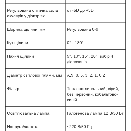
Регульована оптична сила
от -5D до +3D
окулярів у діоптріях
Ширина щілини, мм
Регульована 0-9
Кут щілини
0° - 180°
Нахил щілини
5°, 10°, 15°, 20°, вибір 4
діапазонів
Діаметр світлової плями, мм
Æ9, 8, 5, 3, 2, 1, 0,2
Фільтр
Теплопоглинальний, сірий,
без червоний, кобальтово-
синій
Освітлювальна лампа
Галогенова лампа 12 В/30 Вт
Напруга/частота
~220 В/50 Гц