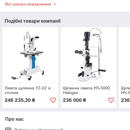
Всі умови повернення
Подібні товари компанії
Лампа щілинна YZ-02 зі
Щілинна лампа HS-5000
Щіл
столом
Halogen
HS-5
246 235,30
236 000
236
₴
₴
Про нас