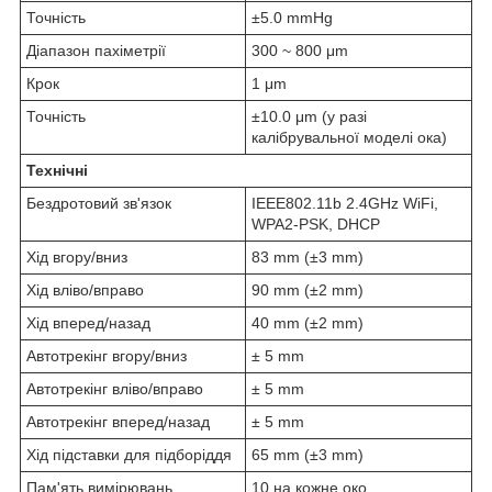
Точність
±5.0 mmHg
Діапазон пахіметрії
300 ~ 800 μm
Крок
1 μm
Точність
±10.0 μm (у разі
калібрувальної моделі ока)
Технічні
Бездротовий зв'язок
IEEE802.11b 2.4GHz WiFi,
WPA2-PSK, DHCP
Хід вгору/вниз
83 mm (±3 mm)
Хід вліво/вправо
90 mm (±2 mm)
Хід вперед/назад
40 mm (±2 mm)
Автотрекінг вгору/вниз
± 5 mm
Автотрекінг вліво/вправо
± 5 mm
Автотрекінг вперед/назад
± 5 mm
Хід підставки для підборіддя
65 mm (±3 mm)
Пам'ять вимірювань
10 на кожне око