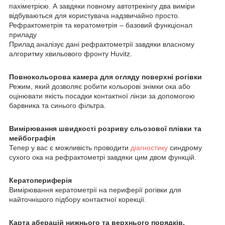
пахіметрією. А завдяки повному автотрекінгу два виміри
відбуваються для користувача надзвичайно просто.
Рефрактометрія та кератометрія – базовий функціонал
приладу
Прилад аналізує дані рефрактометрії завдяки власному
алгоритму хвильового фронту Huvitz.
Повнокольорова камера для огляду поверхні рогівки
Режим, який дозволяє робити кольорові знімки ока або
оцінювати якість посадки контактної лінзи за допомогою
барвника та синього фільтра.
Вимірювання швидкості розриву сльозової плівки та
мейбографія
Тепер у вас є можливість проводити
діагностику
синдрому
сухого ока на рефрактометрі завдяки цим двом функцій.
Кератопериферія
Вимірювання кератометрії на периферії рогівки для
найточнішого підбору контактної корекції.
Карта аберацій нижнього та верхнього порядків.