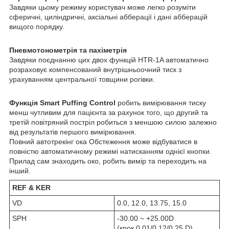
Завдяки цьому режиму користувач може легко розуміти
сферичні, циліндричні, аксіальні абберації і дані абберацій
вищого порядку.
Пневмотонометрія та пахіметрія
Завдяки поєднанню цих двох функцій HTR-1A автоматично
розраховує компенсований внутрішньоочний тиск з
урахуванням центральної товщини рогівки.
Функція Smart Puffing Control
робить вимірювання тиску
менш чутливим для пацієнта за рахунок того, що другий та
третій повітряний постріл робиться з меншою силою залежно
від результатів першого вимірювання.
Повний автотрекінг ока Обстеження може відбуватися в
повністю автоматичному режимі натисканням однієї кнопки.
Прилад сам знаходить око, робить вимір та переходить на
інший.
REF & KER
VD
0.0, 12.0, 13.75, 15.0
SPH
-30.00 ~ +25.00D
(крок 0.01/0.12/0.25 D)