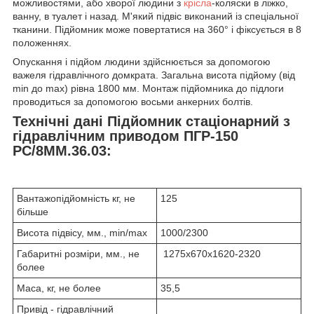
можливостями, або хворої людини з
крісла
-коляски в ліжко,
ванну, в туалет і назад. М'який підвіс виконаний із спеціальної
тканини. Підйомник може повертатися на 360° і фіксується в 8
положеннях.
Опускання і підйом людини здійснюється за допомогою
важеля гідравлічного домкрата. Загальна висота підйому (від
min до max) рівна 1800 мм. Монтаж підйомника до підлоги
проводиться за допомогою восьми анкерних болтів.
Технічні дані Підйомник стаціонарний з
гідравлічним приводом ПГР-150
РС/8ММ.36.03:
Вантажопідйомність кг, не
125
більше
Висота підвісу, мм., min/max
1000/2300
Габаритні розміри, мм., не
1275х670х1620-2320
более
Маса, кг, не более
35,5
Привід - гідравлічний