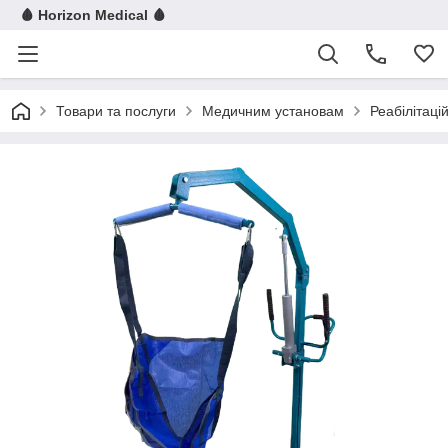
🩸 Horizon Medical 🩸
Товари та послуги
Медичним установам
Реабілітац