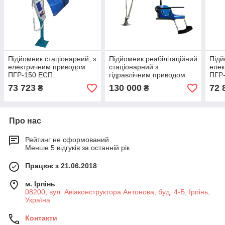
Підйомник стаціонарний, з
Підйомник реабілітаційний
Підй
електричним приводом
стаціонарний з
еле
ПГР-150 ЕСП
гідравлічним приводом
ПГР
для басейнів ПГР- 120 ГО
73 723
130 000
72 
₴
₴
Про нас
Рейтинг не сформований
Менше 5 відгуків за останній рік
Працює з 21.06.2018
м. Ірпінь
08200, вул. Авіаконструктора Антонова, буд. 4-Б, Ірпінь,
Україна
Контакти