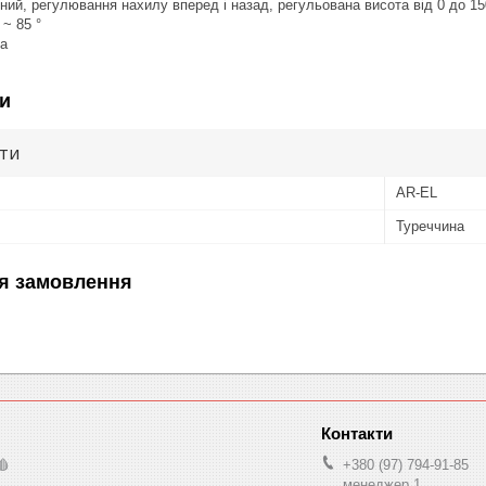
мний, регулювання нахилу вперед і назад, регульована висота від 0 до 1
 ~ 85 °
ка
и
ути
AR-EL
Туреччина
я замовлення
🩸
+380 (97) 794-91-85
менеджер 1