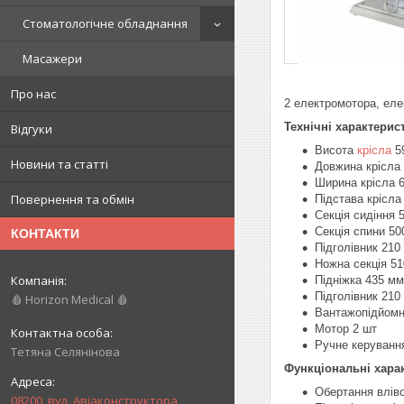
Стоматологічне обладнання
Масажери
Про нас
2 електромотора, еле
Технічні характерис
Відгуки
Висота
крісла
59
Новини та статті
Довжина крісла 
Ширина крісла 6
Повернення та обмін
Підстава крісла
Секція сидіння 
Секція спини 50
КОНТАКТИ
Підголівник 210
Ножна секція 5
Підніжка 435 мм
Підголівник 210
🩸 Horizon Medical 🩸
Вантажопідйомні
Мотор 2 шт
Ручне керуванн
Тетяна Селянінова
Функціональні хара
Обертання вліво:
08200, вул. Авіаконструктора