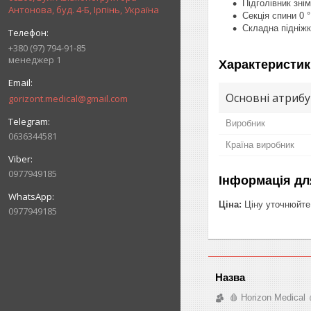
Підголівник зні
Антонова, буд. 4-Б, Ірпінь, Україна
Секція спини 0 °
Складна підніж
+380 (97) 794-91-85
менеджер 1
Характеристик
Основні атриб
gorizont.medical@gmail.com
Виробник
0636344581
Країна виробник
0977949185
Інформація дл
Ціна:
Ціну уточнюйте
0977949185
🩸 Horizon Medical 