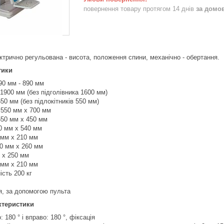
повернення товару протягом 14 днів
за домо
ктрично регульована - висота, положення спини, механічно - обертання.
тики
0 мм - 890 мм
1900 мм (без підголівника 1600 мм)
50 мм (без підлокітників 550 мм)
 550 мм x 700 мм
550 мм x 450 мм
0 мм x 540 мм
 мм х 210 мм
10 мм х 260 мм
 х 250 мм
 мм х 210 мм
сть 200 кг
я, за допомогою пульта
ктеристики
 180 ° і вправо: 180 °, фіксація