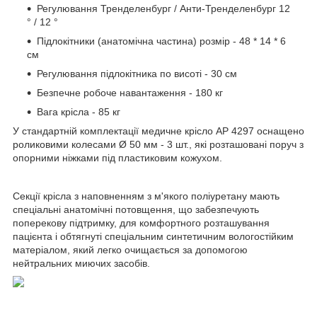
Регулювання Тренделенбург / Анти-Тренделенбург 12
° / 12 °
Підлокітники (анатомічна частина) розмір - 48 * 14 * 6
см
Регулювання підлокітника по висоті - 30 см
Безпечне робоче навантаження - 180 кг
Вага крісла - 85 кг
У стандартній комплектації медичне крісло AP 4297 оснащено
роликовими колесами Ø 50 мм - 3 шт., які розташовані поруч з
опорними ніжками під пластиковим кожухом.
Секції крісла з наповненням з м'якого поліуретану мають
спеціальні анатомічні потовщення, що забезпечують
поперекову підтримку, для комфортного розташування
пацієнта і обтягнуті спеціальним синтетичним вологостійким
матеріалом, який легко очищається за допомогою
нейтральних миючих засобів.