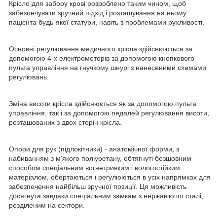
Крісло для забору крові розроблено таким чином, щоб
забезпечувати зручний підхід і розташування на ньому
пацієнта будь-якої статури, навіть з проблемами рухливості.
Основні регулювання медичного крісла здійснюються за
допомогою 4-х електромоторів за допомогою кнопкового
пульта управління на гнучкому шнурі з нанесеними схемами
регулювань.
Зміна висоти крісла здійснюється як за допомогою пульта
управління, так і за допомогою педалей регулювання висоти,
розташованих з двох сторін крісла.
Опори для рук (підлокітники) - анатомічної форми, з
набиванням з м'якого поліуретану, обтягнуті безшовним
способом спеціальним вогнетривким і вологостійким
матеріалом, обертаються і регулюються в усіх напрямках для
забезпечення найбільш зручної позиції. Ця можливість
досягнута завдяки спеціальним замкам з нержавіючої сталі,
розділеним на сектори.