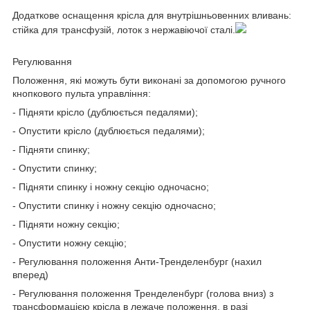
Додаткове оснащення крісла для внутрішньовенних вливань:
стійка для трансфузій, лоток з нержавіючої сталі.
Регулювання
Положення, які можуть бути виконані за допомогою ручного
кнопкового пульта управління:
- Підняти крісло (дублюється педалями);
- Опустити крісло (дублюється педалями);
- Підняти спинку;
- Опустити спинку;
- Підняти спинку і ножну секцію одночасно;
- Опустити спинку і ножну секцію одночасно;
- Підняти ножну секцію;
- Опустити ножну секцію;
- Регулювання положення Анти-Тренделенбург (нахил
вперед)
- Регулювання положення Тренделенбург (голова вниз) з
трансформацією крісла в лежаче положення, в разі