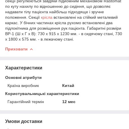
секції регулюються завдяки підйомним механізмом Rastomat
по куту нахилу по відношенню до сидіння, що дозволяє
надавати тілу пацієнта найбільш підходяще і зручне
положення. Секції
крісла
встановлені на стійкий металевий
каркас. У бічних частинах крісла рухомо встановлені два
підлокітника для розміщення рук пацієнта. Габаритні розміри
ВР-1 (Ш х Г х В): 730 х 915 х 1230 мм. - в сидячому стані, 730
х 1800 х 575 мм. - в лежачому стані.
Приховати
Характеристики
Основні атрибути
Країна виробник
Китай
Користувальницькі характеристики
Гарантійний термін
12 мес
Умови доставки