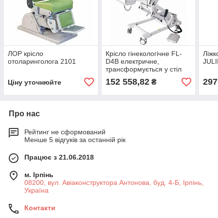
ЛОР крісло
Крісло гінекологічне FL-
Ліжк
отоларинголога 2101
D4B електричне,
JULI
трансформується у стіл
152 558,82
297
₴
Ціну уточнюйте
Про нас
Рейтинг не сформований
Менше 5 відгуків за останній рік
Працює з 21.06.2018
м. Ірпінь
08200, вул. Авіаконструктора Антонова, буд. 4-Б, Ірпінь,
Україна
Контакти