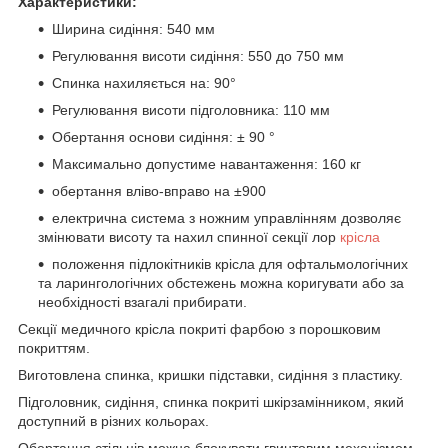
Характеристики:
Ширина сидіння: 540 мм
Регулювання висоти сидіння: 550 до 750 мм
Спинка нахиляється на: 90°
Регулювання висоти підголовника: 110 мм
Обертання основи сидіння: ± 90 °
Максимально допустиме навантаження: 160 кг
обертання вліво-вправо на ±90
0
електрична система з ножним управлінням дозволяє
змінювати висоту та нахил спинної секції лор
крісла
положення підлокітників крісла для офтальмологічних
та ларингологічних обстежень можна коригувати або за
необхідності взагалі прибирати.
Секції медичного крісла покриті фарбою з порошковим
покриттям.
Виготовлена спинка, кришки підставки, сидіння з пластику.
Підголовник, сидіння, спинка покриті шкірзамінником, який
доступний в різних кольорах.
Обертання стільців можна блокувати гвинтовим механізмом.