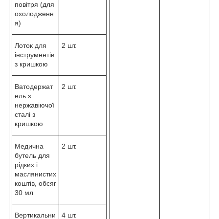
повітря (для
охолодженн
я)
Лоток для
2 шт.
інструментів
з кришкою
Ватодержат
2 шт.
ель з
нержавіючої
сталі з
кришкою
Медична
2 шт.
бутель для
рідких і
маслянистих
коштів, обсяг
30 мл
Вертикальни
4 шт.