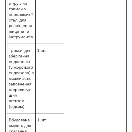
й круглий
тримач з
нержавіючої
сталі для
розміщення
пінцетів та
інструментів
Тримач для
1 шт.
зберігання
ендоскопів
(3 жорсткого
ендоскопа) з
можливістю
заповнення
стерилизую
щим
агентом
(рідким)
Вбудована
1 шт.
ємність для
скидання