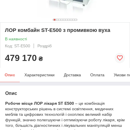
ЛОР комбайн ST-E500 з промивкою вуха
В наявності
Код: ST-E500
Роздріб
479 170
₴
Опис
Характеристики
Доставка
Оплата
Умови п
Опис
Робоче місце ЛОР лікаря ST E500
– це комбінація
конструкторських рішень в системі освітлення, медичних
меблів та цифрових технологій і охоплює великий набір
функцій, значно полегшуючи і оптимізуючи роботу лікаря, крім
того, більшість діагностичних і лікувальних маніпуляцій менш