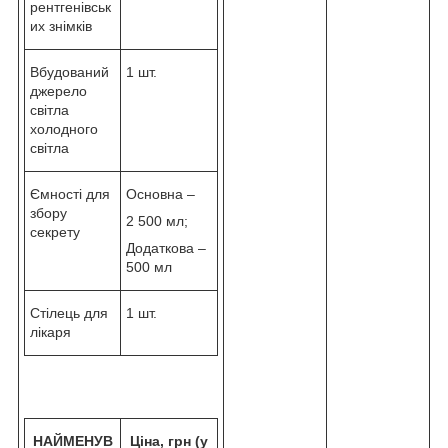
рентгенівськ
их знімків
Вбудований
1 шт.
джерело
світла
холодного
світла
Ємності для
Основна –
збору
2 500 мл;
секрету
Додаткова –
500 мл
Стілець для
1 шт.
лікаря
НАЙМЕНУВ
Ціна, грн (у