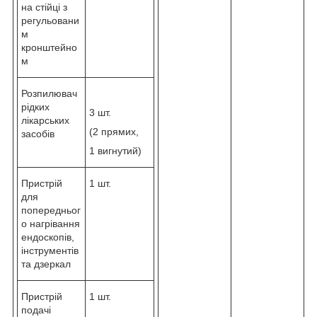
на стійці з
регульовани
м
кронштейно
м
Розпилювач
рідких
3 шт.
лікарських
(2 прямих,
засобів
1 вигнутий)
Пристрій
1 шт.
для
попередньог
о нагрівання
ендоскопів,
інструментів
та дзеркал
Пристрій
1 шт.
подачі