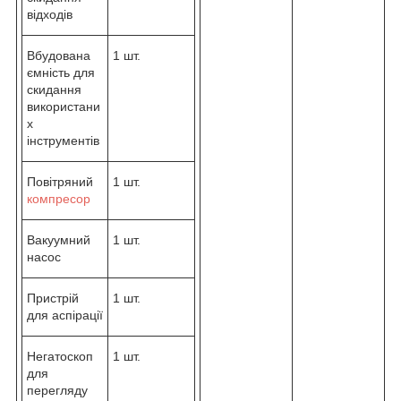
відходів
Вбудована
1 шт.
ємність для
скидання
використани
х
інструментів
Повітряний
1 шт.
компресор
Вакуумний
1 шт.
насос
Пристрій
1 шт.
для аспірації
Негатоскоп
1 шт.
для
перегляду