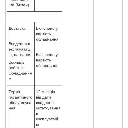
Ltd (Китай)
Доставка
Включено у
вартість
обладнання
Введення в
експлуатаці
ю, навчання
Включено у
вартість
фахівців
обладнання
роботі з
Обладнання
м
Термін
12 місяців
гарантійного
від дати
обслуговува
введення
ння
устаткування
в
експлуатаці
ю