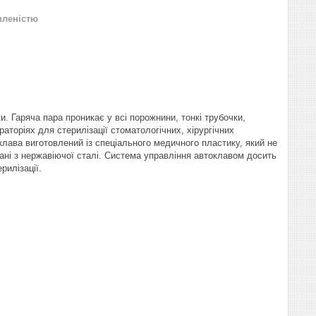
вленістю
 Гаряча пара проникає у всі порожнини, тонкі трубочки,
раторіях для стерилізації стоматологічних, хірургічних
клава виготовлений із спеціального медичного пластику, який не
ані з нержавіючої сталі. Система управління автоклавом досить
рилізації.