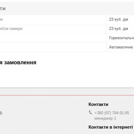
ути
ри
23 куб. дм
б'єм камери
23 куб. дм
Горизонтальн
Автоматичне
я замовлення
🩸
+380 (97) 794-91-85
менеджер 1