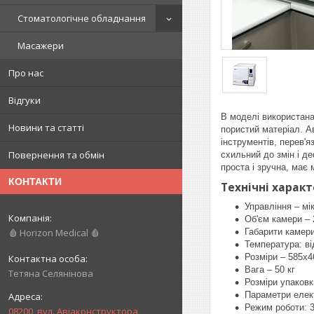
Стоматологічне обладнання
Масажери
Про нас
Відгуки
В моделі використана
Новини та статті
пористий матеріал. Ав
інструментів, перев'
Повернення та обмін
схильний до змін і д
проста і зручна, має
КОНТАКТИ
Технічні харак
Управління – мі
Об'єм камери – 
Габарити камери
🩸 Horizon Medical 🩸
Температура: ві
Розміри – 585х
Вага – 50 кг
Тетяна Селянінова
Розміри упаковк
Параметри елек
Режим роботи: 
08200, вул. Авіаконструктора