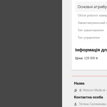
Основні атриб
Об'єм робочої каме
Завантажувальний о
Тип завантаження
Тип управління
Інформація дл
Ціна:
129 000 ₴
🩸 Horizon Medical 
Тетяна Селянінова