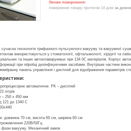
повернення товару протягом 14 днів
за домо
 сучасна технологія трифазного пульсуючого вакууму та вакуумної сушки.
токлав використовується у стоматології, офтальмології, хірургії та лабо
язувальних та інших автоклавируемых при 134 0C матеріалів. Корпус авто
еформації при обробці дезінфікуючими засобами. Внутрішні частини викон
 мембранну панель управління і дисплей для відображення параметрів сте
теристики:
кропроцесорне автоматичне. РК – дисплей
23 літрів
 – 250 х 450 мм
д 121 до 1340 С
460х440
и: довжина 70 см, висота 60 см, ширина 60 см
троживлення 220В/50Гц
3 фази вакууму. Механічний замок