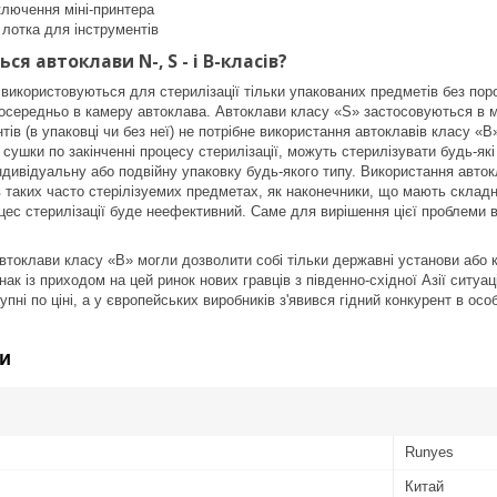
ключення міні-принтера
 лотка для інструментів
ся автоклави N-, S - і B-класів?
використовуються для стерилізації тільки упакованих предметів без поро
середньо в камеру автоклава. Автоклави класу «S» застосовуються в мед
нтів (в упаковці чи без неї) не потрібне використання автоклавів класу 
сушки по закінченні процесу стерилізації, можуть стерилізувати будь-які
індивідуальну або подвійну упаковку будь-якого типу. Використання авто
в таких часто стерілізуемих предметах, як наконечники, що мають склад
роцес стерилізації буде неефективний. Саме для вирішення цієї проблем
втоклави класу «B» могли дозволити собі тільки державні установи або 
ак із приходом на цей ринок нових гравців з південно-східної Азії ситуац
упні по ціні, а у європейських виробників з'явився гідний конкурент в осо
и
Runyes
Китай