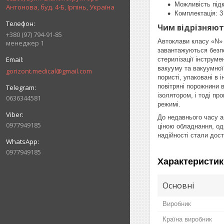
Можливість під
Антонова, буд. 4-Б, Ірпінь, Україна
Комплектація: 3
Чим відрізняють
+380 (97) 794-91-85
Автоклави класу «N» 
менеджер 1
завантажуються безпо
стерилізації інструме
вакууму та вакуумної 
gorizont.medical@gmail.com
пористі, упаковані в 
повітряні порожнини 
ізолятором, і тоді п
0636344581
режимі.
До недавнього часу а
0977949185
ціною обладнання, одн
надійності стали дост
0977949185
Характеристик
Основні
Виробник
Країна виробник