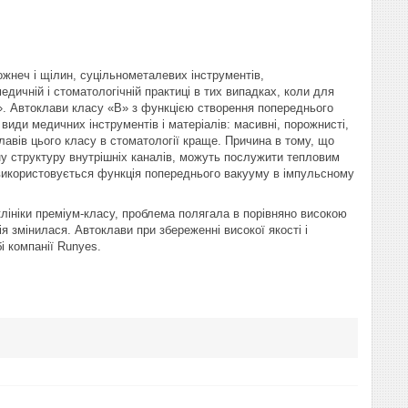
жнеч і щілин, суцільнометалевих інструментів,
ичній і стоматологічній практиці в тих випадках, коли для
«B». Автоклави класу «В» з функцією створення попереднього
 види медичних інструментів і матеріалів: масивні, порожнисті,
клавів цього класу в стоматології краще. Причина в тому, що
ну структуру внутрішніх каналів, можуть послужити тепловим
и використовується функція попереднього вакууму в імпульсному
клініки преміум-класу, проблема полягала в порівняно високою
ія змінилася. Автоклави при збереженні високої якості і
бі компанії Runyes.