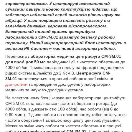
характеристиками. У центрифузі встановлений
сучасний двигун із новою конструкцією підвіски, що
забезпечує найменший серед аналогів рівень шуму та
вібрації. У рази покращена плавність розгону та
гальмівна динаміка, керована мікропроцесором.
Електронний привод кришки центрифуги
лабораторний СМ-3М.01 гарантує безпеку роботи
персоналу. Новий мікропроцесорний блок центрифуги з
великим РК-дисплеєм має новий алгоритм роботи.
Переносна
лабораторна медична центрифуга
СМ-3М.01
для пробірок 50 мл
періодичної дії з частотою обертання до
4000 об./хв. Призначена для поділу на фракції неоднорідних
рідких систем щільністю до 2 г/см.
3.
Центрифуга CM-
3М.01
застосовується в практиці лабораторної клінічної
діагностики
та проведення досліджень у лабораторіях
медичних та науково-дослідних установ.
На електронному блоці керування лабораторною центрифуги
CM-3M.01 встановлюється частота обертання ротора (до
4000 об/хв, з дискретністю 100 об/хв), час роботи (від 0 до
0 60 мин.). Під час роботи на електронному табло показується
частота обертання І залишок часу циклу центрифугування.
Можлива зміна часу роботи та частоти обертання в процесі
роботи
центрифуги медичної CM-3M.01
. Повторний запуск