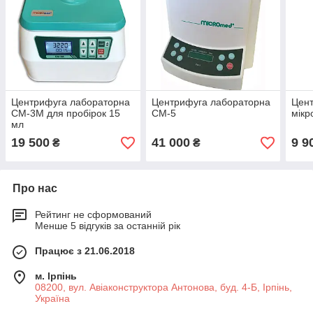
Центрифуга лабораторна
Центрифуга лабораторна
Цен
СМ-3М для пробірок 15
СМ-5
мікр
мл
19 500
41 000
9 9
₴
₴
Про нас
Рейтинг не сформований
Менше 5 відгуків за останній рік
Працює з 21.06.2018
м. Ірпінь
08200, вул. Авіаконструктора Антонова, буд. 4-Б, Ірпінь,
Україна