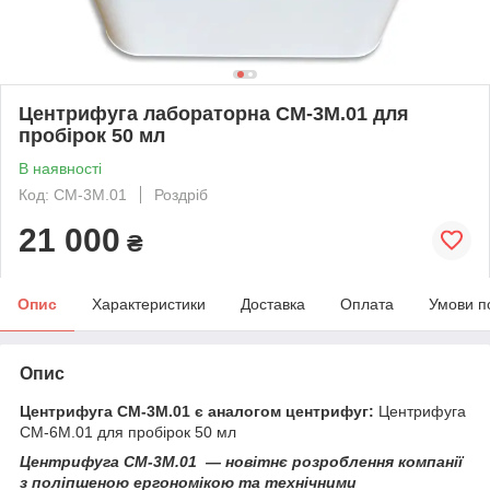
Центрифуга лабораторна СМ-3М.01 для
пробірок 50 мл
В наявності
Код: СМ-3М.01
Роздріб
21 000
₴
Опис
Характеристики
Доставка
Оплата
Умови п
Опис
Центрифуга
СМ-3M.01 є аналогом центрифуг:
Центрифуга
CM-6M.01 для пробірок 50 мл
Центрифуга CM-3М.01 — новітнє розроблення компанії
з поліпшеною ергономікою та технічними