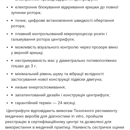
електронне блокування відкривання кришки до повної
зупинки ротора;
точне, цифрове встановлення швидкості обертання
ротора;
плавний контрольований мікропроцесор розгін і
гальмування ротора центрифуги;
можливість візуального контролю через прозоре вікно
у верхній кришці;
нестримуваність мас у діаметрально потивополіжних
гільзах до 3 г;
мінімальний рівень шуму та вібрації вслідності
застосування нової конструкції підвіски двигуна;
низьке енергоспоживання;
запатентований дизайн і конструкція центрифуги;
гарантійний термін — 24 місяці.
Центрифуги відповідають вимогам Технічного регламенту
медичних виробів для діагностики in vitro, пройшли
реєстрацію в сертифікаційному центрі та дозволені для
використання в медичній практиці. Наявність сестричок оцінки