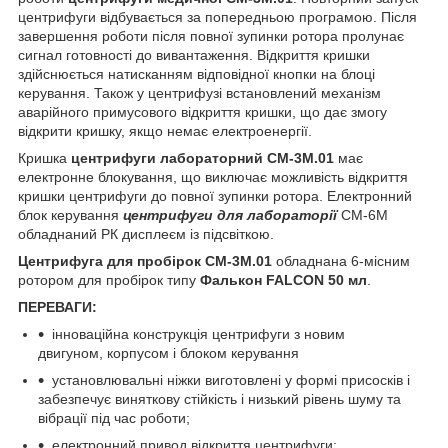
центрифуги відбувається за попередньою програмою. Після
завершення роботи після повної зупинки ротора пролунає
сигнал готовності до вивантаження. Відкриття кришки
здійснюється натисканням відповідної кнопки на блоці
керування. Також у центрифузі встановлений механізм
аварійного примусового відкриття кришки, що дає змогу
відкрити кришку, якщо немає електроенергії.
Кришка
центрифуги лабораторний CM-3M.01
має
електронне блокування, що виключає можливість відкриття
кришки центрифуги до повної зупинки ротора. Електронний
блок керування
центрифуги для лабораторії
СМ-6М
обладнаний РК дисплеєм із підсвіткою.
Центрифуга для пробірок CM-3М.01
обладнана 6-місним
ротором для пробірок типу
Фалькон FALCON 50 мл
.
ПЕРЕВАГИ:
інноваційна конструкція центрифуги з новим
двигуном, корпусом і блоком керування
установлювальні ніжки виготовлені у формі присосків і
забезпечує виняткову стійкість і низький рівень шуму та
вібрації під час роботи;
електронний привод відкриття центрифуги;