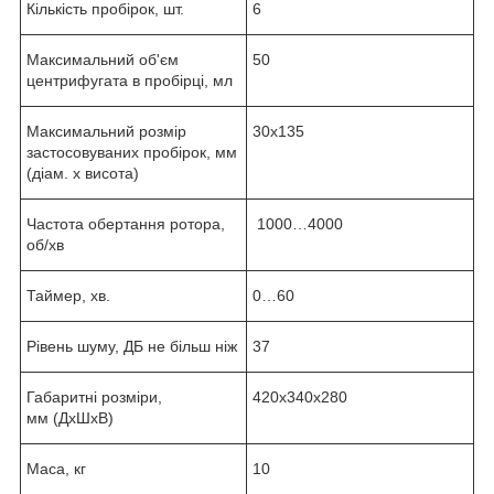
Кількість пробірок, шт.
6
Максимальний об'єм
50
центрифугата в пробірці, мл
Максимальний розмір
30х135
застосовуваних пробірок, мм
(діам. х висота)
Частота обертання ротора,
1000…4000
об/хв
Таймер, хв.
0…60
Рівень шуму, ДБ не більш ніж
37
Габаритні розміри,
420х340х280
мм (ДхШхВ)
Маса, кг
10