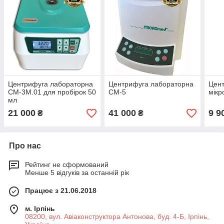
Центрифуга лабораторна
Центрифуга лабораторна
Цен
СМ-3М.01 для пробірок 50
СМ-5
мікр
мл
21 000
41 000
9 9
₴
₴
Про нас
Рейтинг не сформований
Менше 5 відгуків за останній рік
Працює з 21.06.2018
м. Ірпінь
08200, вул. Авіаконструктора Антонова, буд. 4-Б, Ірпінь,