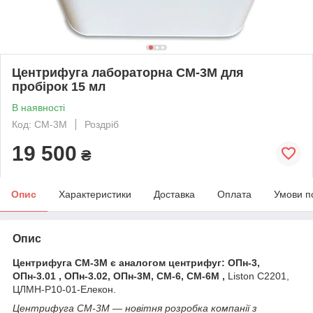
Центрифуга лабораторна СМ-3М для
пробірок 15 мл
В наявності
Код: СМ-3М
Роздріб
19 500
₴
Опис
Характеристики
Доставка
Оплата
Умови п
Опис
Центрифуга
СМ-3M є аналогом центрифуг:
ОПн-3
,
ОПн-3.01
,
ОПн-3.02
,
ОПн-3М
,
CM-6
,
CM-6M ,
Liston C2201,
ЦЛМН-Р10-01-Елекон.
Центрифуга СМ-3М — новітня розробка компанії з