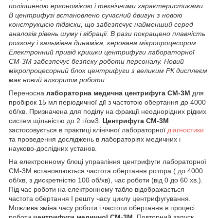
поліпшеною ергономікою і технічними характеристиками.
В центрифузі встановлено сучасний двигун з новою
конструкцією підвіски, що забезпечує найменший серед
аналогів рівень шуму і вібрації. В рази покращено плавність
розгону і гальмівна динаміка, керована мікропроцесором.
Електронний привід кришки центрифуги лабораторної
СМ-3М забезпечує безпеку роботи персоналу. Новий
мікропроцесорний блок центрифуги з великим РК дисплеєм
має новий алгоритм роботи.
Переносна
лабораторна медична центрифуга
СМ-3М
для
пробірок 15 мл періодичної дії з частотою обертання до 4000
об/хв. Призначена для поділу на фракції неоднорідних рідких
систем щільністю до 2 г/см
3.
Центрифуга СМ-3М
застосовується в практиці клінічної лабораторної
діагностики
та проведення досліджень в лабораторіях медичних і
науково-дослідних установ.
На електронному блоці управління центрифуги лабораторної
CM-3M встановлюється частота обертання ротора ( до 4000
об/хв, з дискретністю 100 об/хв), час роботи (від 0 до 60 хв.).
Під час роботи на електронному табло відображається
частота обертання І решту часу циклу центрифугування.
Можлива зміна часу роботи і частоти обертання в процесі
роботи
центрифуги медичної CM-3M
. Повторний запуск