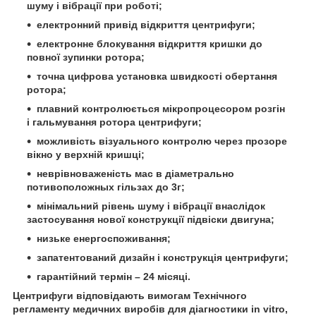
шуму і вібрації при роботі;
електронний привід відкриття центрифуги;
електронне блокування відкриття кришки до
повної зупинки ротора;
точна цифрова установка швидкості обертання
ротора;
плавний контролюється мікропроцесором розгін
і гальмування ротора центрифуги;
можливість візуального контролю через прозоре
вікно у верхній кришці;
неврівноваженість мас в діаметрально
потивоположных гільзах до 3г;
мінімальний рівень шуму і вібрації внаслідок
застосування нової конструкції підвіски двигуна;
низьке енергоспоживання;
запатентований дизайн і конструкція центрифуги;
гарантійний термін – 24 місяці.
Центрифуги відповідають вимогам Технічного
регламенту медичних виробів для діагностики in vitro,