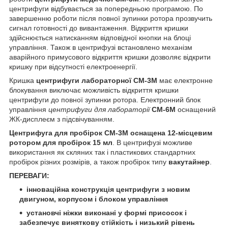
центрифуги відбувається за попередньою програмою. По
завершенню роботи після повної зупинки ротора прозвучить
сигнал готовності до вивантаження. Відкриття кришки
здійснюється натисканням відповідної кнопки на блоці
управління. Також в центрифузі встановлено механізм
аварійного примусового відкриття кришки дозволяє відкрити
кришку при відсутності електроенергії.
Кришка
центрифуги лабораторної CM-3M
має електронне
блокування виключає можливість відкриття кришки
центрифуги до повної зупинки ротора. Електронний блок
управління
центрифуги для лабораторії
CM-6M
оснащений
ЖК-дисплеєм з підсвічуванням.
Центрифуга для пробірок CM-3М оснащена 12-місцевим
ротором для пробірок 15 мл
. В центрифузі можливе
використання як скляних так і пластикових стандартних
пробірок різних розмірів, а також пробірок типу
вакутайнер
.
ПЕРЕВАГИ:
інноваційна конструкція центрифуги з новим
двигуном, корпусом і блоком управління
установчі ніжки виконані у формі присосок і
забезпечує виняткову стійкість і низький рівень