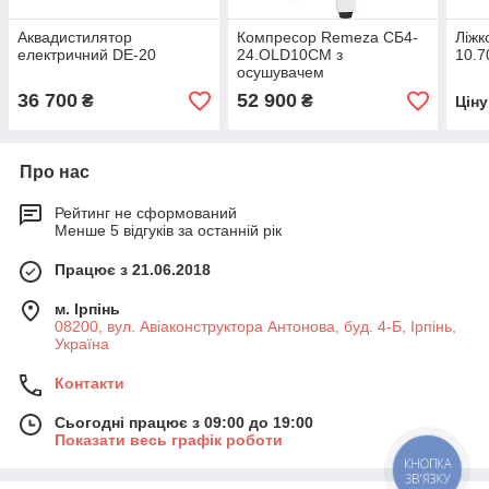
Аквадистилятор
Компресор Remeza СБ4-
Ліжк
електричний DE-20
24.OLD10CМ з
10.
осушувачем
36 700
52 900
₴
₴
Цін
Про нас
Рейтинг не сформований
Менше 5 відгуків за останній рік
Працює з 21.06.2018
м. Ірпінь
08200, вул. Авіаконструктора Антонова, буд. 4-Б, Ірпінь,
Україна
Контакти
Сьогодні працює з 09:00 до 19:00
Показати весь графік роботи
КНОПКА
ЗВ'ЯЗКУ