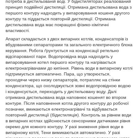
потреба в дистильованій воді. У бідистиляторах реалізований
принцип подвійної дистиляції. Отримана дистильована вода з
першого контуру надходить у випаровування кошеня другого
контуру та піддається повторній дистиляції. Отримана
дистильована вода має покращені фізико-хімітичні
властивості.
Апарат складається з двох випарних котлів, конденсаторів із
вбудованими сепараторами та загального електричного блока
керування. Робота ґрунтується на конденсації ретельно
відсіпарованої пари. Водопровідна вода надходить у
випаровування котел першого контуру та нагрівається
електронагрівачами до кипіння. Рівень води в випарному котлі
підтримується автоматично. Пара, що утворюється,
проходячи через низку сепараторів, потрапляє на стінки
конденсатора, що охолоджується зовні водопровідною водою
і конденсується, переходить у дистильовану воду. Далі
отримана дистильована вода наповнює кошенят во втором
контуре. Після наповнення котла другого контуру до робочої
позначки, вмикаються електронагрівачі та відбувається
повторний дистиляції (бідистиляція). Контроль за рівнем води
в випарних котлах здійснюється сенсорними датчиками рівня
окремо для кожного контуру. У разі зниження рівня води в
випарному котлі, Тени вимикаються автоматично. У разі