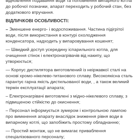
відновлення подавання води та поповнення випарного котла
до робочої позначки, апарат переходить у робочий стан, без
додаткового втручання.
ВІДЛИЧКОВІ ОСОБЛИВОСТІ:
–
Зменшене енерго- і водоспоживання. Частина підігрітої
води, після використання в контурі охолодження
конденсатора, надходить у випаровування кошенят;
— Швидкий доступ усередину іспарильного котла, для
очищення стінок і електронагрівачів від накипу, що
утворюється;
— Корпус дистилятора виготовлений із неіржавкої сталі на
основі хромо-нікелево-титанового сплаву. Високоякісна сталь
гарантує гарна якість дистильованої води, , а також великий
термін експлуатації апарата;
– Електронагрівачі виготовлені з мідно-нікелевого сплаву, з
підвищеною стійкістю до окиснення;
– Персонал інформується зумером і контрольною лампою
про вимкнення апарату внаслідок зниження рівня води в
випарному котлі, що запобіжить простому обладнанню;
— Простий монтаж, що не вимагає приваблення
спеціалізованого персоналу;