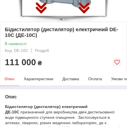
Бідистилятор (дистилятор) електричний DE-
10С (ДЕ-10С)
В наявності
Код: DE-10С
Роздріб
111 000
₴
Опис
Характеристики
Доставка
Оплата
Умови п
Опис
Бідистилятор (дистилятор) електричний
ДЕ-10С
призначений для виробництва двічі дистильованої
води підвищеного ступеня очищення. Застосовується в
аптеках, лікарнях, різних медичних лабораторіях, де є