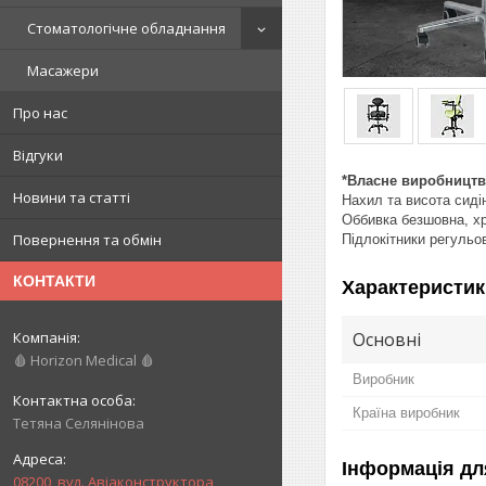
Стоматологічне обладнання
Масажери
Про нас
Відгуки
*Власне виробництв
Новини та статті
Нахил та висота сиді
Оббивка безшовна, хр
Повернення та обмін
Підлокітники регульов
КОНТАКТИ
Характеристик
Основні
🩸 Horizon Medical 🩸
Виробник
Країна виробник
Тетяна Селянінова
Інформація дл
08200, вул. Авіаконструктора