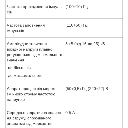
Частота проходження імпуль
(100+10) Гц
сів
Частота заповнення
(110+50) Гц
імпульсів
Амплітудне значення
8 кВ (від 16 до 25) кВ
вихідної напруги плавно
регулюється від мінімального
значення,
не більш ніж
до максимального
Апарат працює від мережі
(50+0,5) Гц (220+22) В
змінного струму частотою
напругою
Середньовадратична значен
0.5 А
ня струму, споживаного
апаратом від мережі, не