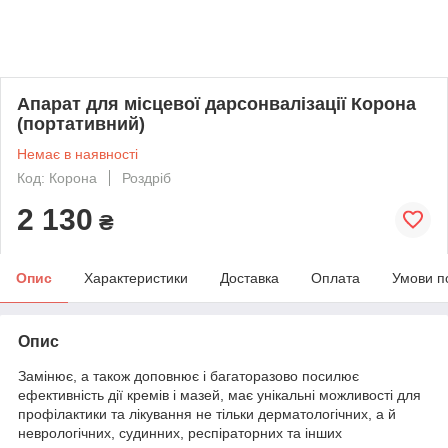
Апарат для місцевої дарсонвалізації Корона
(портативний)
Немає в наявності
Код: Корона
Роздріб
2 130
₴
Опис
Характеристики
Доставка
Оплата
Умови п
Опис
Замінює, а також доповнює і багаторазово посилює
ефективність дії кремів і мазей, має унікальні можливості для
профілактики та лікування не тільки дерматологічних, а й
неврологічних, судинних, респіраторних та інших