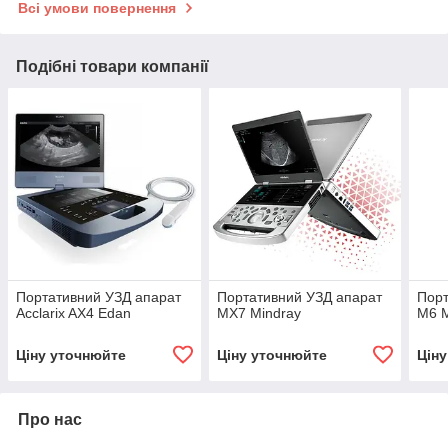
Всі умови повернення
Подібні товари компанії
Портативний УЗД апарат
Портативний УЗД апарат
Порт
Acclarix AX4 Edan
МХ7 Mindray
M6 M
Ціну уточнюйте
Ціну уточнюйте
Цін
Про нас