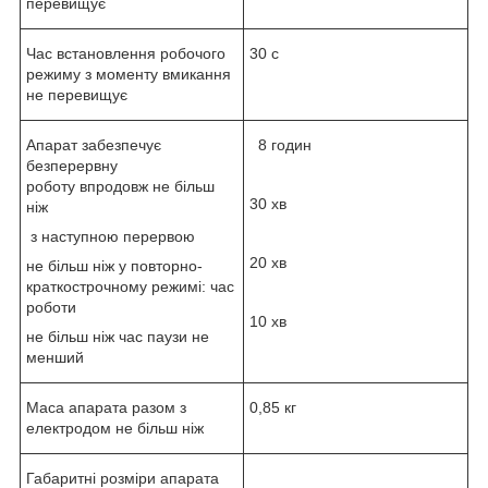
перевищує
Час встановлення робочого
30 с
режиму з моменту вмикання
не перевищує
Апарат забезпечує
8 годин
безперервну
роботу впродовж не більш
30 хв
ніж
з наступною перервою
20 хв
не більш ніж у повторно-
краткострочному режимі: час
роботи
10 хв
не більш ніж час паузи не
менший
Маса апарата разом з
0,85 кг
електродом не більш ніж
Габаритні розміри апарата