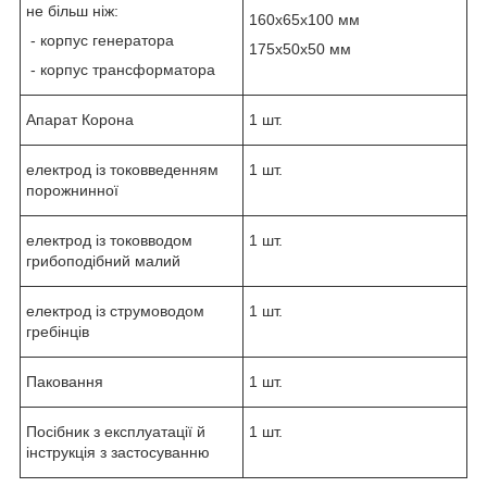
не більш ніж:
160х65х100 мм
- корпус генератора
175х50х50 мм
- корпус трансформатора
Апарат Корона
1 шт.
електрод із токовведенням
1 шт.
порожнинної
електрод із токовводом
1 шт.
грибоподібний малий
електрод із струмоводом
1 шт.
гребінців
Паковання
1 шт.
Посібник з експлуатації й
1 шт.
інструкція з застосуванню