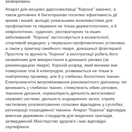
захворювань
Апарат для місцевої дарсонвалізації "Корона" замінює, а
також доповнює й багаторазово посилює ефективність дії
кремів і мазей, володіє унікальними можливостями для
профілактики та лікування не тільки дерматологічних, а й
неврологічних, судинних, респіраторних та інших
заболеваний. "Корона" застосовується в косметології,
спортивній медицині, у лікувально-профілактичних установах,
а також у практиці сімейного лікаря, домашньої фізіотерапії.
Простота та зручність "Корони" в експлуатації робить його
незамінним для використання в домашніх умовах (за
рекомендацією лікаря). Короній розряд, який виникає між
поверхнею тіла й електродом, розвивається не тільки в
повітряному проміжку, але й у глибинах біологічних тканин.
Електромагнітні випромінювання різноманітного діапазону, які
виникають у глибинах тканин, стимулюють обмін речовин,
тканинне дихання, нормалізують діяльність вегетативної
нервової системи, діяльність ендокринних залоз, сприяє
частковому розсмоктуванню сольових відкладень у суглобах,
регенерації пошкодженої тканини. Апарат "Корона" відповідає
вимогам державних стандартів для медичних приладів,
затверджений Міністерство здоров'я і має відповідні
сертифікати.