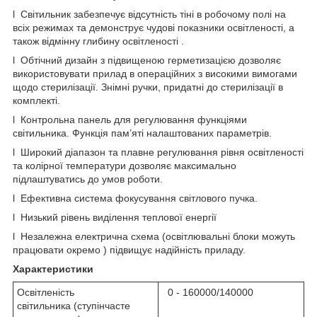
l Світильник забезпечує відсутність тіні в робочому полі на
всіх режимах та демонструє чудові показники освітленості, а
також відмінну глибину освітленості .
l Обтічний дизайн з підвищеною герметизацією дозволяє
використовувати прилад в операційних з високими вимогами
щодо стерилізації. Знімні ручки, придатні до стерилізації в
комплекті.
l Контрольна панель для регулювання функціями
світильника. Функція пам’яті налаштованих параметрів.
l Широкий діапазон та плавне регулювання рівня освітленості
та колірної температури дозволяє максимально
підлаштуватись до умов роботи.
l Ефективна система фокусування світлового пучка.
l Низький рівень виділення теплової енергії
l Незалежна електрична схема (освітлювальні блоки можуть
працювати окремо ) підвищує надійність приладу.
Характеристики
Освітленість
0 - 160000/140000
світильника (ступінчасте