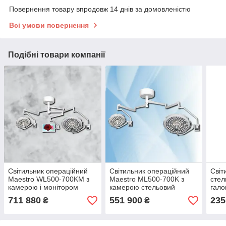
Повернення товару впродовж 14 днів за домовленістю
Всі умови повернення
Подібні товари компанії
Світильник операційний
Світильник операційний
Світ
Maestro WL500-700KM з
Maestro ML500-700K з
стел
камерою і монітором
камерою стельовий
гало
стельовий
711 880
551 900
235
₴
₴