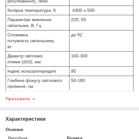
регулювання), люкс
Колірна температура, К
4300 ± 500
Параметри живлення
220, 50
світильник, В, Гц
Споживна
до 92
потужність світильника,
вт
Діаметр світлової
160-300
плями (d10), мм
Індекс кольоропередачі
95
Глибина фокусу світлового
50-180
променя, см
Приховати
Характеристики
Основні
Виробник
Біомед