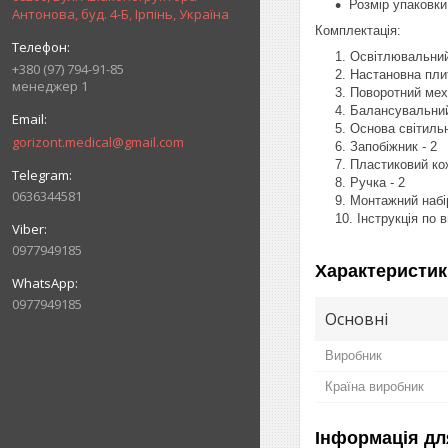
Розмір упаковки
Антонова, буд. 4-Б, Ірпінь, Україна
Комплектація:
Освітлювальний
+380 (97) 794-91-85
Настановна плит
менеджер 1
Поворотний меха
Балансувальний 
Основа світильн
gorizont.medical@gmail.com
Запобіжник - 2
Пластиковий кож
Ручка - 2
0636344581
Монтажний набір
Інструкція по 
0977949185
Характеристик
0977949185
Основні
Виробник
Країна виробник
Інформація дл