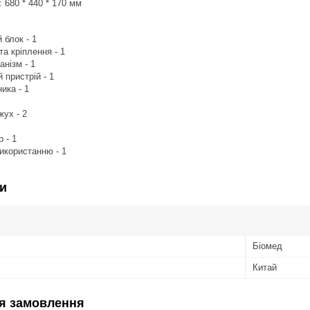
: 680 * 440 * 170 мм
 блок - 1
а кріплення - 1
нізм - 1
пристрій - 1
ика - 1
ух - 2
 - 1
використанню - 1
и
Біомед
Китай
я замовлення