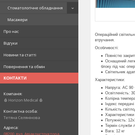
Стоматологічне обладнання
Масажери
Про нас
Операційний світильн
втручання.
Відгуки
Особливості:
Новини та статті
Повністю закрит
Оснащений легк
Повернення та обмін
блоку під час опер
Світильник адап
КОНТАКТИ
Характеристики:
Напруга: AC 90 
Освітленість: 3
Колірна темпер
🩸 Horizon Medical 🩸
Індекс передачі
Кількість світло
Характеристики 
Тетяна Селянінова
Потужність: 12х
Термін служби 
Вага: 12 кг
08200, вул. Авіаконструктора