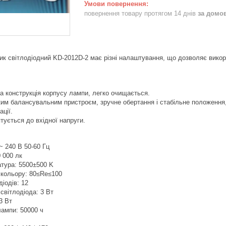
повернення товару протягом 14 днів
за домо
ик світлодіодний KD-2012D-2 має різні налаштування, що дозволяє викори
а конструкція корпусу лампи, легко очищається.
им балансувальним пристроєм, зручне обертання і стабільне положення
ації.
тується до вхідної напруги.
~ 240 В 50-60 Гц
0 000 лк
атура: 5500±500 K
 кольору: 80≤Re≤100
діодів: 12
світлодіода: 3 Вт
3 Вт
лампи: 50000 ч