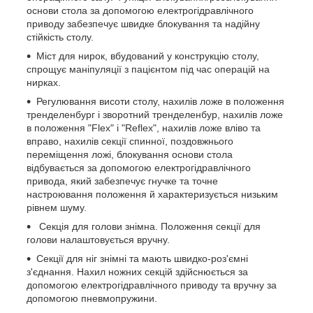
основи стола за допомогою електрогідравлічного
приводу забезпечує швидке блокування та надійну
стійкість столу.
Міст для нирок, вбудований у конструкцію столу,
спрощує маніпуляції з пацієнтом під час операцій на
нирках.
Регулювання висоти столу, нахилів ложе в положення
тренделенбург і зворотний тренделенбур, нахилів ложе
в положення "Flex" і "Reflex", нахилів ложе вліво та
вправо, нахилів секції спинної, поздовжнього
переміщення ложі, блокування основи стола
відбувається за допомогою електрогідравлічного
привода, який забезпечує гнучке та точне
настроювання положення й характеризується низьким
рівнем шуму.
Секція для голови знімна. Положення секції для
голови налаштовується вручну.
Секції для ніг знімні та мають швидко-роз'ємні
з'єднання. Нахил ножних секцій здійснюється за
допомогою електрогідравлічного приводу та вручну за
допомогою пневмопружини.