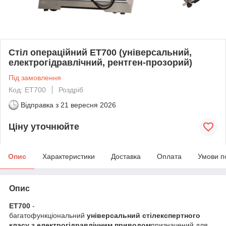
Стіл операційний ЕТ700 (універсальний,
електрогідравлічний, рентген-прозорий)
Під замовлення
Код: ЕТ700
Роздріб
Відправка з
21 вересня 2026
Ціну уточнюйте
Опис
Характеристики
Доставка
Оплата
Умови п
Опис
ЕТ700
-
багатофункціональний
універсальний
стіл
експертного
класу з
електрогідравлічним приводом
призначений для