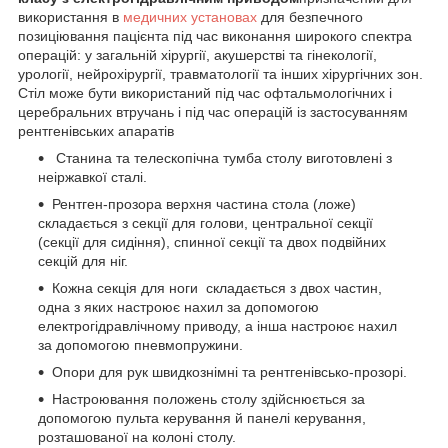
використання в
медичних установах
для безпечного
позиціювання пацієнта під час виконання широкого спектра
операцій: у загальній хірургії, акушерстві та гінекології,
урології, нейрохірургії, травматології та інших хірургічних зон.
Стіл може бути використаний під час офтальмологічних і
церебральних втручань і під час операцій із застосуванням
рентгенівських апаратів
Станина та телескопічна тумба столу виготовлені з
неіржавкої сталі.
Рентген-прозора верхня частина стола (ложе)
складається з секції для голови, центральної секції
(секції для сидіння), спинної секції та двох подвійних
секцій для ніг.
Кожна секція для ноги складається з двох частин,
одна з яких настроює нахил за допомогою
електрогідравлічному приводу, а інша настроює нахил
за допомогою пневмопружини.
Опори для рук швидкознімні та рентгенівсько-прозорі.
Настроювання положень столу здійснюється за
допомогою пульта керування й панелі керування,
розташованої на колоні столу.