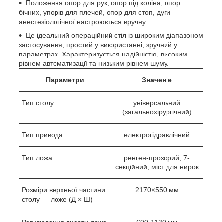
Положення опор для рук, опор під коліна, опор
бічних, упорів для плечей, опор для стоп, дуги
анестезіологічної настроюється вручну.
Це ідеальний операційний стіл із широким діапазоном
застосування, простий у використанні, зручний у
параметрах. Характеризується надійністю, високим
рівнем автоматизації та низьким рівнем шуму.
Параметри
Значені
е
Тип столу
універсальний
(загальнохірургічний)
Тип привода
електрогідравлічний
Тип ложа
ренген-прозорий, 7-
секційний, міст для нирок
Розміри верхньої частини
2170×550 мм
столу — ложе (Д × Ш)
Регулювання висоти ложа
690-1130 мм