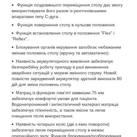
Функція поздовжнього переміщення столу дає змогу
використовувати його разом із рентгенівськими
апаратами типу С-дуга.
Функція повернення столу в нульове положення.
Функція встановлення столу в положення "Flex" і
"Reflex".
Блокування органів керування запобігає небажаним
змінам положень столу (вручну та автоматично).
Наявність акумуляторного живлення забезпечує
безперебійну роботу приладу в разі виникнення
аварійних ситуацій у мережі змінного струму. Новий,
повністю заряджений акумулятор здатний виконати 80
дій для зміни положень столу.
Матрац із функцією пам'яті заввишки 75 мм
забезпечує комфортні умови для пацієнта.
Водонепроникний і антистатичний матеріал матраца
забезпечує гігієнічність, а також якісне та легке
очищення після використання.
Наявність чотирьох коліс (дві з яких поворотні)
забезпечує легке переміщення столу в межах
операційного залу. Функція блокування/розблокування