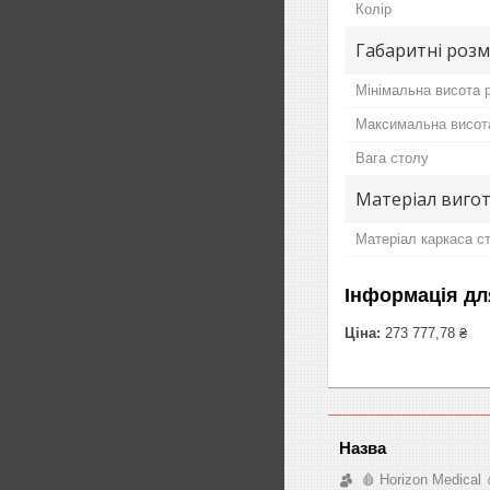
Колір
Габаритні розм
Мінімальна висота 
Максимальна висота
Вага столу
Матеріал вигот
Матеріал каркаса с
Інформація дл
Ціна:
273 777,78 ₴
🩸 Horizon Medical 