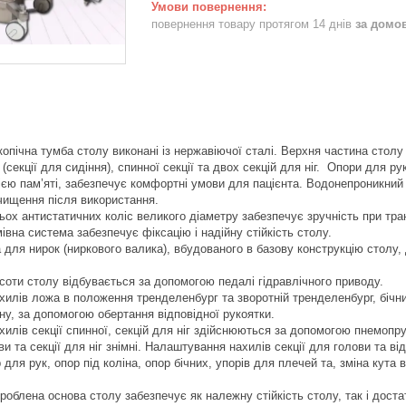
повернення товару протягом 14 днів
за домо
копічна тумба столу виконані із нержавіючої сталі. Верхня частина столу
 (секції для сидіння), спинної секції та двох секцій для ніг. Опори для ру
єю пам’яті, забезпечує комфортні умови для пацієнта. Водонепроникний т
очищення після використання.
ьох антистатичних коліс великого діаметру забезпечує зручність при тра
івна система забезпечує фіксацію і надійну стійкість столу.
 для нирок (ниркового валика), вбудованого в базову конструкцію столу,
оти столу відбувається за допомогою педалі гідравлічного приводу.
илів ложа в положення тренделенбург та зворотній тренделенбург, бічни
ну, за допомогою обертання відповідної рукоятки.
илів секції спинної, секцій для ніг здійснюються за допомогою пнемопр
ви та секції для ніг знімні. Налаштування нахилів секції для голови та в
для рук, опор під коліна, опор бічних, упорів для плечей та, зміна кута в
облена основа столу забезпечує як належну стійкість столу, так і достат