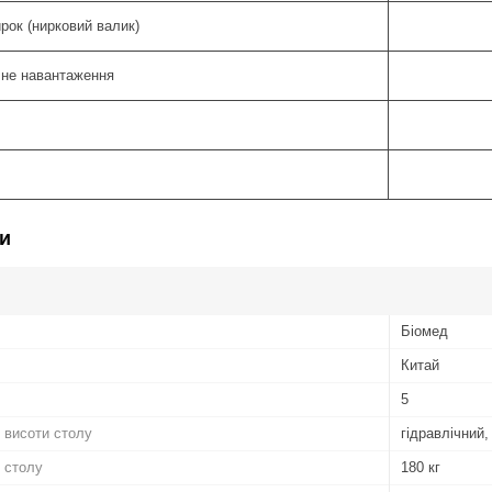
рок (нирковий валик)
не навантаження
и
Біомед
Китай
5
 висоти столу
гідравлічний,
 столу
180 кг