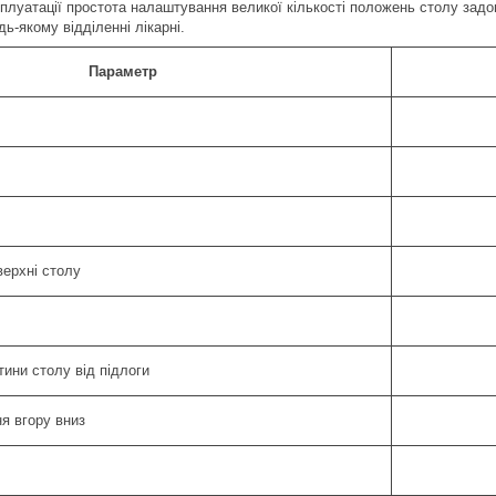
сплуатації простота налаштування великої кількості положень столу зад
ь-якому відділенні лікарні.
Параметр
ерхні столу
тини столу від підлоги
я вгору вниз