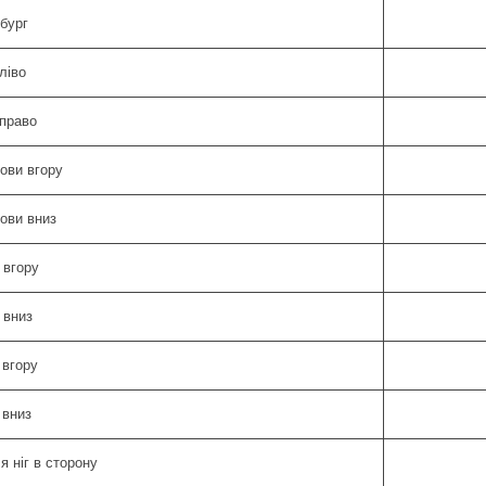
бург
ліво
вправо
лови вгору
лови вниз
 вгору
 вниз
 вгору
 вниз
я ніг в сторону