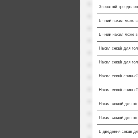
Зворотній тренделен
Бічний нахил ложе в
Бічний нахил ложе 
Нахил секції для го
Нахил секції для го
Нахил секції спинної
Нахил секції спинної
Нахил секцій для ніг
Нахил секцій для ніг
Відведення секції дл