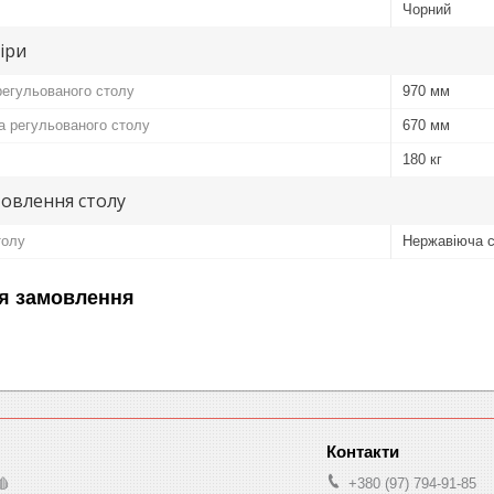
Чорний
іри
регульованого столу
970 мм
 регульованого столу
670 мм
180 кг
овлення столу
толу
Нержавіюча 
я замовлення
🩸
+380 (97) 794-91-85