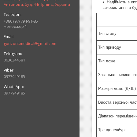
Надійність в ек
Антонова, буд. 4-Б, Ірпінь, Україна
використання в буд
+380 (97) 794-91-85
менеджер 1
Тип столу
gorizont.medical@gmail.com
Тип приводу
0636344581
Тип ложе
Загальна ширина пов
0977949185
Розміри ложе (Д×Ш)
0977949185
Висота верхньої час
Діапазон переміщенн
Тренделенбург