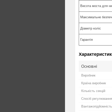
Висота моста для ни
Максимальне безпеч
Діаметр коліс
Гарантія
Характеристик
Основні
Виробник
Країна виробник
Кількість секцій
Спосіб регулювання
Вантажопідйомність