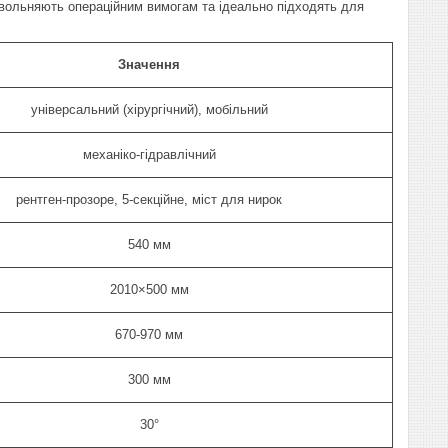
овольняють операційним вимогам та ідеально підходять для
Значення
універсальний (хірургічний), мобільний
механіко-гідравлічний
рентген-прозоре, 5-секційне, міст для нирок
540 мм
2010×500 мм
670-970 мм
300 мм
30°