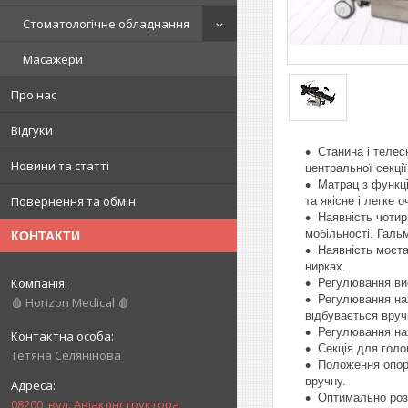
Стоматологічне обладнання
Масажери
Про нас
Відгуки
Станина і телес
Новини та статті
центральної секції
Матрац з функці
Повернення та обмін
та якісне і легке 
Наявність чотир
мобільності. Гальм
КОНТАКТИ
Наявність моста
нирках.
Регулювання вис
Регулювання нах
🩸 Horizon Medical 🩸
відбувається вруч
Регулювання нах
Секція для голо
Тетяна Селянінова
Положення опор 
вручну.
Оптимально розр
08200, вул. Авіаконструктора