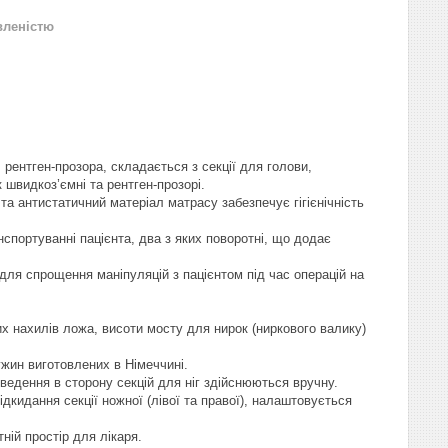
вленістю
 рентген-прозора, складається з секції для голови,
к швидкоз’ємні та рентген-прозорі.
а антистатичний матеріал матрасу забезпечує гігієнічність
нспортуванні пацієнта, два з яких поворотні, що додає
 для спрощення маніпуляцій з пацієнтом під час операцій на
х нахилів ложа, висоти мосту для нирок (ниркового валику)
ужин виготовлених в Німеччині.
ідведення в сторону секцій для ніг здійснюються вручну.
ідкидання секції ножної (лівої та правої), налаштовується
ній простір для лікаря.