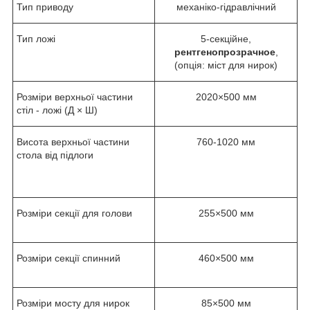
Тип приводу
механіко-гідравлічний
Тип ложі
5-секційне,
рентгенопрозрачное
,
(опція: міст для нирок)
Розміри верхньої частини
2020×500 мм
стіл - ложі (Д × Ш)
Висота верхньої частини
760-1020 мм
стола від підлоги
Розміри секції для голови
255×500 мм
Розміри секції спинний
460×500 мм
Розміри мосту для нирок
85×500 мм