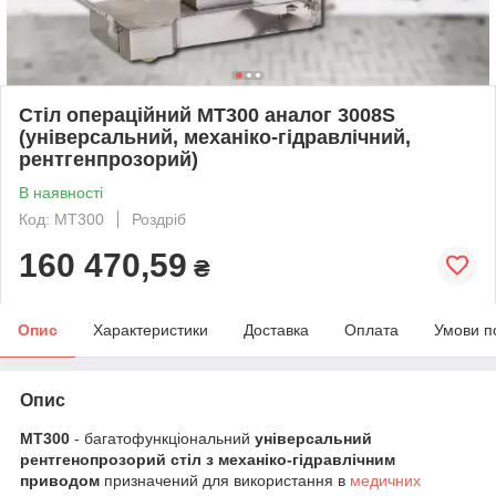
Стіл операційний МТ300 аналог 3008S
(універсальний, механіко-гідравлічний,
рентгенпрозорий)
В наявності
Код: МТ300
Роздріб
160 470,59
₴
Опис
Характеристики
Доставка
Оплата
Умови п
Опис
МТ300
- багатофункціональний
універсальний
рентгенопрозорий стіл з
механіко-гідравлічним
приводом
призначений для використання в
медичних