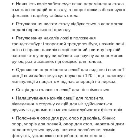
Наявність коліс забезпечує легке переміщення стола
в межах операційного залу, а опорні ніжки забезпечують
фіксацію і надійну стійкість стола.
Регулювання висоти столу відбувається з допомогою
педалі гідравлічного приводу.
Регулювання нахилів ложі в положення
тренделенбург і зворотний тренделенбург, нахилів ложі
вліво і вправо, нахилів секції спинний і вигину верхній
частині столу вгору виробляється вручну за допомогою
ручок, розташованих під секцією для голови.
Одночасне переміщення секції для сидіння і спинної
секції вниз забезпечує кут опуклості 120 °, що полегшує
маніпуляції з пацієнтом під час операцій на нирках.
Секція для голови та секції для ніг знімаються.
Налаштування нахилів секції для голови та
відведення в сторону секцій для ніг здійснюються
вручну за допомогою механічних зубчастих фіксаторів.
Положення опор для рук, опор під коліна, бічних
опор, упорів для плечей, опор для стоп, наркозної дуги
налаштовується вручну шляхом ослаблення замків
фіксують, установкою потрібного положення і