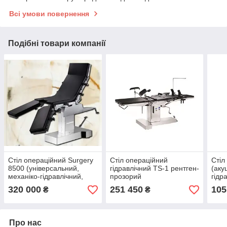
Всі умови повернення
Подібні товари компанії
Стіл операційний Surgery
Стіл операційний
Стіл
8500 (універсальний,
гідравлічний TS-1 рентген-
(аку
механіко-гідравлічний,
прозорий
гідр
рентгенпрозорий)
320 000
251 450
105
₴
₴
Про нас