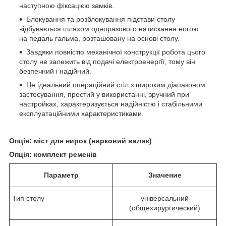
наступною фіксацією замків.
Блокування та розблокування підстави столу
відбувається шляхом одноразового натискання ногою
на педаль гальма, розташовану на основі столу.
Завдяки повністю механічної конструкції робота цього
столу не залежить від подачі електроенергії, тому він
безпечний і надійний.
Це ідеальний операційний стіл з широким діапазоном
застосування, простий у використанні, зручний при
настройках, характеризується надійністю і стабільними
експлуатаційними характеристиками.
Опція: міст для нирок (нирковий валик)
Опція: комплект ременів
Параметр
Значен
ие
Тип столу
універсальний
(общехирургический)