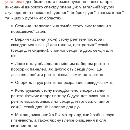
установах
для безпечного позиціонування пацієнта при
виконанні широкого спектру операцій: у загальній хірургії,
акушерстві та гінекології, урології, нейрохірургії, травматології
та інших хірургічних областях.
Станина і телескопічна тумба столу виготовленн з
нержавіючої сталі.
Верхня частина (ложі) столу рентген-прозора і
складається з секції для голови, центральної секції
(секції для сидіння), спинної секції та двох секцій для
ніг.
Ложе столу обладнано змінним набором рентген-
прозорих панелей, які дублюють секції ложі. Це
дозволяє робити рентгенівські знімки на касетах.
Опори для рук рентгенопрозрачние і швидкознімні.
Конструкцією столу передбачено використання
рентгенівських апаратів типу С-дуга для виконання
рентгенівських знімків на секції для голови, спинної
секції, секції для ніг і опорах для рук.
Матрац виконаний з PU-матеріалу, який забезпечує
гігієнічність, а також якісну і легке очищення після
використання.