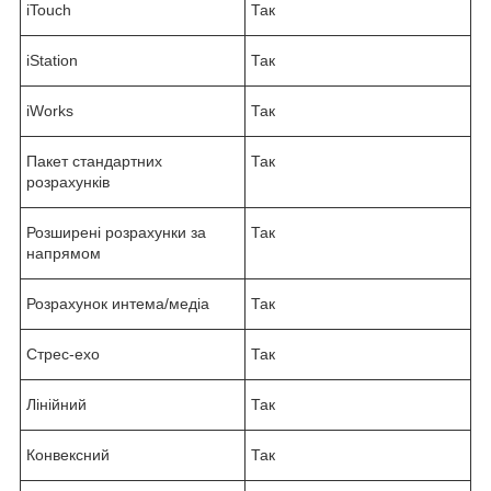
iTouch
Так
iStation
Так
iWorks
Так
Пакет стандартних
Так
розрахунків
Розширені розрахунки за
Так
напрямом
Розрахунок интема/медіа
Так
Стрес-ехо
Так
Лінійний
Так
Конвексний
Так