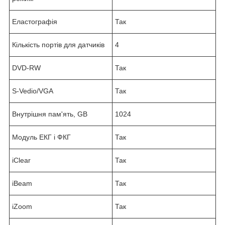
Еластографія
Так
Кількість портів для датчиків
4
DVD-RW
Так
S-Vedio/VGA
Так
Внутрішня пам'ять, GB
1024
Модуль ЕКГ і ФКГ
Так
iClear
Так
iBeam
Так
iZoom
Так