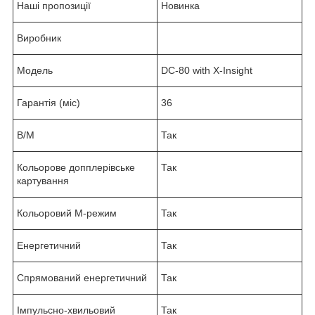
Наші пропозиції
Новинка
Виробник
Модель
DC-80 with X-Insight
Гарантія (міс)
36
В/М
Так
Кольорове допплерівське
Так
картування
Кольоровий М-режим
Так
Енергетичний
Так
Спрямований енергетичний
Так
Імпульсно-хвильовий
Так