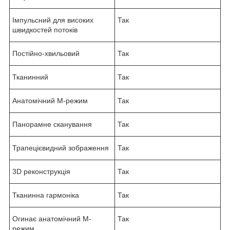
Імпульсний для високих
Так
швидкостей потоків
Постійно-хвильовий
Так
Тканинний
Так
Анатомічний М-режим
Так
Панорамне сканування
Так
Трапецієвидний зображення
Так
3D реконструкція
Так
Тканинна гармоніка
Так
Огинає анатомічний М-
Так
режим