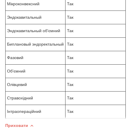
Мікроконвексний
Так
Эндокавитальный
Так
Эндокавитальный об'ємний
Так
Биплановый эндоректальный
Так
Фазовий
Так
Об'ємний
Так
Олівцевий
Так
Стравохідний
Так
Інтраопераційний
Так
Приховати