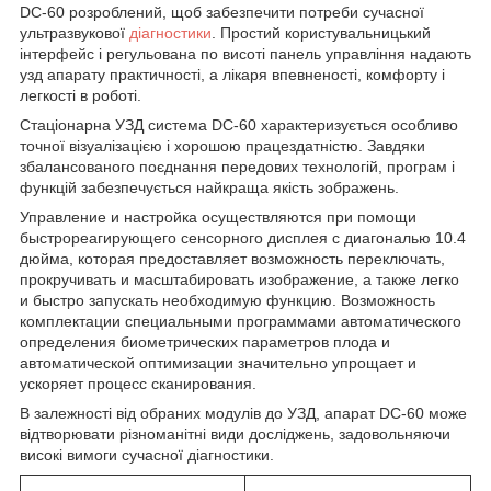
DC-60 розроблений, щоб забезпечити потреби сучасної
ультразвукової
діагностики
. Простий користувальницький
інтерфейс і регульована по висоті панель управління надають
узд апарату практичності, а лікаря впевненості, комфорту і
легкості в роботі.
Стаціонарна УЗД система DC-60 характеризується особливо
точної візуалізацією і хорошою працездатністю. Завдяки
збалансованого поєднання передових технологій, програм і
функцій забезпечується найкраща якість зображень.
Управление и настройка осуществляются при помощи
быстрореагирующего сенсорного дисплея с диагональю 10.4
дюйма, которая предоставляет возможность переключать,
прокручивать и масштабировать изображение, а также легко
и быстро запускать необходимую функцию. Возможность
комплектации специальными программами автоматического
определения биометрических параметров плода и
автоматической оптимизации значительно упрощает и
ускоряет процесс сканирования.
В залежності від обраних модулів до УЗД, апарат DC-60 може
відтворювати різноманітні види досліджень, задовольняючи
високі вимоги сучасної діагностики.