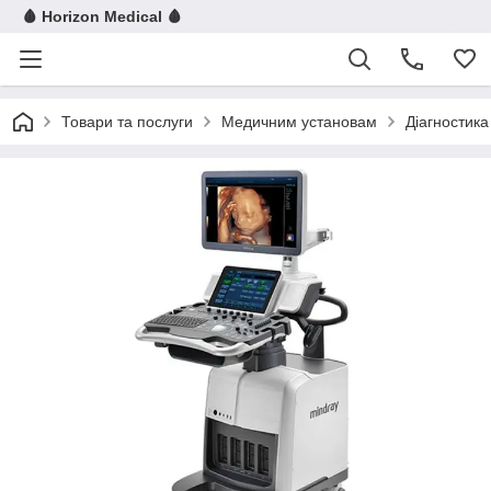
🩸 Horizon Medical 🩸
Товари та послуги
Медичним установам
Діагностика