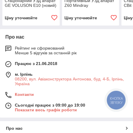
Стаціонарний УЗД апарат
Портативный УЗД апарат
Стац
GE VOLUSON E10 (новий)
Z60 Mindray
CBit
Ціну уточнюйте
Ціну уточнюйте
Цін
Про нас
Рейтинг не сформований
Менше 5 відгуків за останній рік
Працює з 21.06.2018
м. Ірпінь
08200, вул. Авіаконструктора Антонова, буд. 4-Б, Ірпінь,
Україна
Контакти
КНОПКА
ЗВ'ЯЗКУ
Сьогодні працює з 09:00 до 19:00
Показати весь графік роботи
Про нас