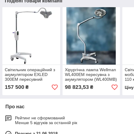
Подібні товари компанії
Світильник операційний з
Хірургічна лампа Wellman
Світ
акумулятором EXLED
WL400ЕM пересувна з
мобі
300ЕM пересувний
акумулятором (WL400MB)
110 
157 500
98 823,53
₴
₴
Цін
Про нас
Рейтинг не сформований
Менше 5 відгуків за останній рік
Працює з 21.06.2018