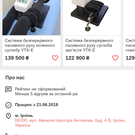
Система безперервного
Система безперервного
Сист
пасивного руху колінного
пасивного руху суглоба
паси
суглобу YTK-E
зап’ястя YTK-E
гомі
YTK
139 500
122 900
129
₴
₴
Про нас
Рейтинг не сформований
Менше 5 відгуків за останній рік
Працює з 21.06.2018
м. Ірпінь
08200, вул. Авіаконструктора Антонова, буд. 4-Б, Ірпінь,
Україна