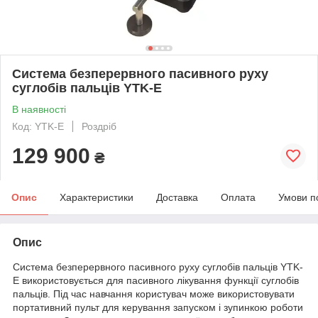
Система безперервного пасивного руху
суглобів пальців YTK-E
В наявності
Код: YTK-E
Роздріб
129 900
₴
Опис
Характеристики
Доставка
Оплата
Умови п
Опис
Система безперервного пасивного руху суглобів пальців YTK-
E використовується для пасивного лікування функції суглобів
пальців. Під час навчання користувач може використовувати
портативний пульт для керування запуском і зупинкою роботи