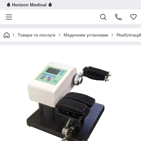
🩸 Horizon Medical 🩸
Товари та послуги
Медичним установам
Реабілітац