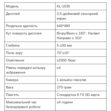
Модель
KL-1035
Дисплей
3,5-дюймовий сенсорний
екран
Роздільна здатність
640*480
Кут повороту дисплея
Вгору/Вниз ≥ 160°, Наліво/
Направо ≥ 310°
Глибина
5-100 мм
Поле зору
70°±10°
Освітлення
≥2000 Люкс
Рівень передачі кольору
≥4
зображення
Камера
1 мільйон пікселів
Вага
270 грам
Пам’ять
Стандартна 8 Гб SD карта
Максимальний час
≥4 години
безперервної роботи