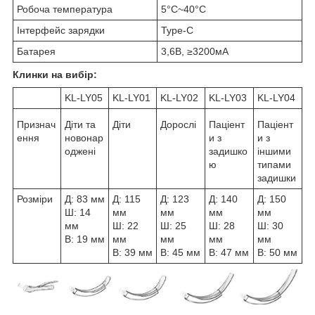
Робоча температура
5°C~40°C
Інтерфейс зарядки
Type-C
Батарея
3,6В, ≥3200мА
Клинки на вибір:
KL-LY05
KL-LY01
KL-LY02
KL-LY03
KL-LY04
Признач
Діти та
Діти
Дорослі
Паціент
Паціент
ення
новонар
и з
и з
оджені
задишко
іншими
ю
типами
задишки
Розміри
Д: 83 мм
Д: 115
Д: 123
Д: 140
Д: 150
Ш: 14
мм
мм
мм
мм
мм
Ш: 22
Ш: 25
Ш: 28
Ш: 30
В: 19 мм
мм
мм
мм
мм
В: 39 мм
В: 45 мм
В: 47 мм
В: 50 мм