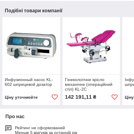
Подібні товари компанії
Инфузионный насос KL-
Гінекологічне крісло
Інфу
602 шприцевой дозатор
механічне (операційний
шпри
стіл) KL-2C
142 191,11
₴
Ціну уточнюйте
Цін
Про нас
Рейтинг не сформований
Менше 5 відгуків за останній рік