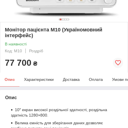
Монітор пацієнта M10 (Україномовний
інтерфейс)
В наявності
Код: M10
Роздріб
77 700
₴
Опис
Характеристики
Доставка
Оплата
Умови п
Опис
10″ екран високої роздільної здатності, роздільна
здатність 1280×800.
Велика ємність для зберігання даних дозволяє