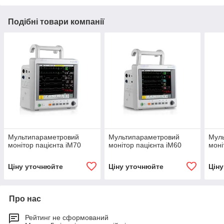
Подібні товари компанії
Мультипараметровий
Мультипараметровий
Мул
монітор пацієнта iM70
монітор пацієнта iM60
моні
Ціну уточнюйте
Ціну уточнюйте
Цін
Про нас
Рейтинг не сформований