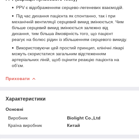
PPV є відображенням серцево-легеневих взаємодій.
Під час дихання пацієнта як спонтанно, так і при
механічній вентиляції серцевий викид змінюється. Чим
більше серцевий викид змінюється залежно від
дихання, тим більша ймовірність того, що пацієнт
реагує на болюс рідин із збільшенням серцевого викиду.
Використовуючи цей простий принцип, клінічні лікарі
можуть скористатися загальним відстеженням
артеріальних ліній, щоб оцінити реакцію пацієнта на
об’єм.
Приховати
Характеристики
Основні
Виробник
Biolight Co.,Ltd
Країна виробник
Китай