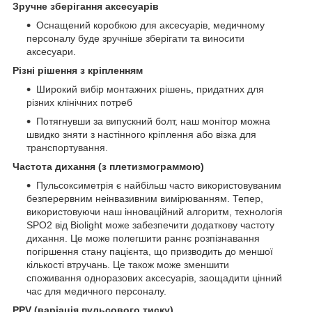
Зручне зберігання аксесуарів
Оснащений коробкою для аксесуарів, медичному
персоналу буде зручніше зберігати та виносити
аксесуари.
Різні рішення з кріпленням
Широкий вибір монтажних рішень, придатних для
різних клінічних потреб
Потягнувши за випускний болт, наш монітор можна
швидко зняти з настінного кріплення або візка для
транспортування.
Частота дихання (з плетизмограммою)
Пульсоксиметрія є найбільш часто використовуваним
безперервним неінвазивним вимірюванням. Тепер,
використовуючи наш інноваційний алгоритм, технологія
SPO2 від Biolight може забезпечити додаткову частоту
дихання. Це може полегшити раннє розпізнавання
погіршення стану пацієнта, що призводить до меншої
кількості втручань. Це також може зменшити
споживання одноразових аксесуарів, заощадити цінний
час для медичного персоналу.
PPV (варіація пульсового тиску)