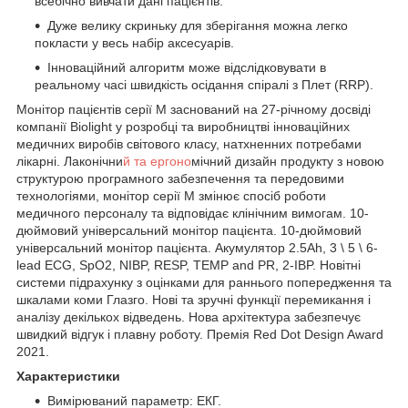
всебічно вивчати дані пацієнтів.
Дуже велику скриньку для зберігання можна легко
покласти у весь набір аксесуарів.
Інноваційний алгоритм може відслідковувати в
реальному часі швидкість осідання спіралі з Плет (RRP).
Монітор пацієнтів серії М заснований на 27-річному досвіді
компанії Biolight у розробці та виробництві інноваційних
медичних виробів світового класу, натхненних потребами
лікарні. Лаконічни
й та ергоно
мічний дизайн продукту з новою
структурою програмного забезпечення та передовими
технологіями, монітор серії M змінює спосіб роботи
медичного персоналу та відповідає клінічним вимогам. 10-
дюймовий універсальний монітор пацієнта. 10-дюймовий
універсальний монітор пацієнта. Акумулятор 2.5Ah, 3 \ 5 \ 6-
lead ECG, SpO2, NIBP, RESP, TEMP and PR, 2-IBP. Новітні
системи підрахунку з оцінками для раннього попередження та
шкалами коми Глазго. Нові та зручні функції перемикання і
аналізу декількох відведень. Нова архітектура забезпечує
швидкий відгук і плавну роботу. Премія Red Dot Design Award
2021.
Характеристики
Вимірюваний параметр: ЕКГ.