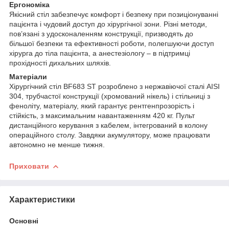
Ергономіка
Якісний стіл забезпечує комфорт і безпеку при позиціонуванні
пацієнта і чудовий доступ до хірургічної зони. Різні методи,
пов’язані з удосконаленням конструкції, призводять до
більшої безпеки та ефективності роботи, полегшуючи доступ
хірурга до тіла пацієнта, а анестезіологу – в підтримці
прохідності дихальних шляхів.
Матеріали
Хірургічний стіл BF683 ST розроблено з нержавіючої сталі AISI
304, трубчастої конструкції (хромований нікель) і стільниці з
феноліту, матеріалу, який гарантує рентгенпрозорість і
стійкість, з максимальним навантаженням 420 кг. Пульт
дистанційного керування з кабелем, інтегрований в колону
операційного столу. Завдяки акумулятору, може працювати
автономно не менше тижня.
Приховати
Характеристики
Основні