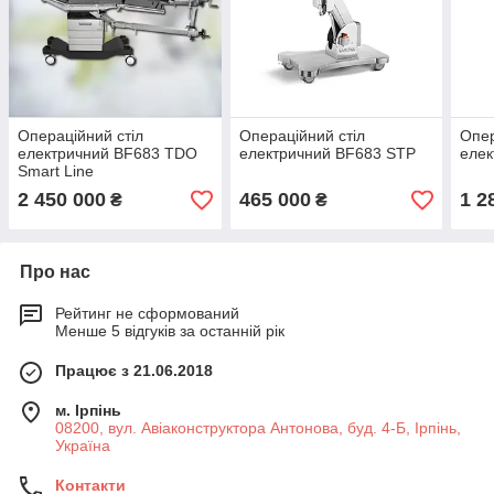
Операційний стіл
Операційний стіл
Опер
електричний BF683 TDO
електричний BF683 STP
елек
Smart Line
2 450 000
465 000
1 2
₴
₴
Про нас
Рейтинг не сформований
Менше 5 відгуків за останній рік
Працює з 21.06.2018
м. Ірпінь
08200, вул. Авіаконструктора Антонова, буд. 4-Б, Ірпінь,
Україна
Контакти