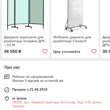
Дзеркало коригуюче для
Мобільне дзеркало для
Дзер
реабілітації потрійне ДРК
реабілітації Fisiotech
реаб
– 03 М
ДРК
48 550
30 
₴
Ціну уточнюйте
Про нас
Рейтинг не сформований
Менше 5 відгуків за останній рік
Працює з 21.06.2018
м. Ірпінь
08200, вул. Авіаконструктора Антонова, буд. 4-Б, Ірпінь,
Україна