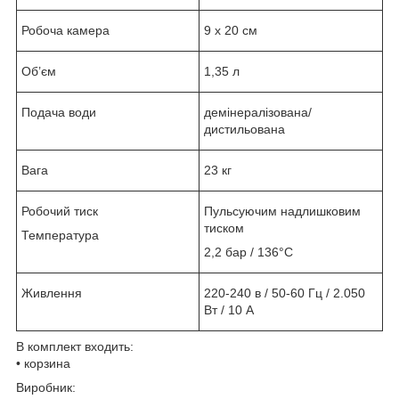
Робоча камера
9 х 20 см
Об’єм
1,35 л
Подача води
демінералізована/
дистильована
Вага
23 кг
Робочий тиск
Пульсуючим надлишковим
тиском
Температура
2,2 бар / 136°С
Живлення
220-240 в / 50-60 Гц / 2.050
Вт / 10 А
В комплект входить:
• корзина
Виробник: