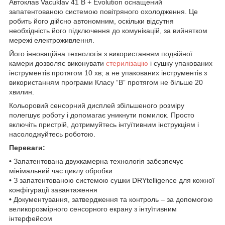
Автоклав Vacuklav 41 B + Evolution оснащений
запатентованою системою повітряного охолодження. Це
робить його дійсно автономним, оскільки відсутня
необхідність його підключення до комунікацій, за вийнятком
мережі електроживлення.
Його інноваційна технологія з використанням подвійної
камери дозволяє виконувати
стерилізацію
і сушку упакованих
інструментів протягом 10 хв; а не упакованих інструментів з
використанням програми Класу “В” протягом не більше 20
хвилин.
Кольоровий сенсорний дисплей збільшеного розміру
полегшує роботу і допомагає уникнути помилок. Просто
включіть пристрій, дотримуйтесь інтуїтивним інструкціям і
насолоджуйтесь роботою.
Переваги:
•
Запатентована двухкамерна технологія забезпечує
мінімальний час циклу обробки
•
З запатентованою системою сушки DRYtelligence для кожної
конфігурації завантаження
•
Документування, затвердження та контроль – за допомогою
великорозмірного сенсорного екрану з інтуїтивним
інтерфейсом