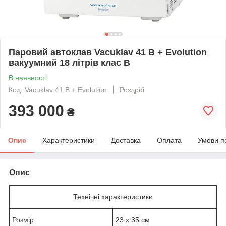
Паровий автоклав Vacuklav 41 B + Evolution
вакуумний 18 літрів клас B
В наявності
Код: Vacuklav 41 B + Evolution
Роздріб
393 000
₴
Опис
Характеристики
Доставка
Оплата
Умови п
Опис
Технічні характеристики
Розмір
23 х 35 см