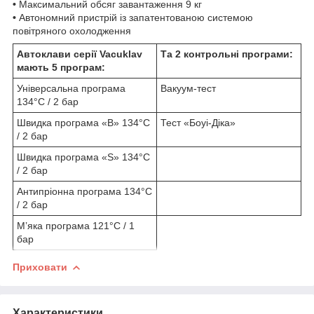
•
Максимальний обсяг завантаження 9 кг
•
Автономний пристрій із запатентованою системою
повітряного охолодження
Автоклави серії Vacuklav
Та 2 контрольні програми:
мають 5 програм:
Універсальна програма
Вакуум-тест
134°C / 2 бар
Швидка програма «B» 134°C
Тест «Боуі-Діка»
/ 2 бар
Швидка програма «S» 134°C
/ 2 бар
Антипріонна програма 134°C
/ 2 бар
М’яка програма 121°C / 1
бар
Приховати
Характеристики