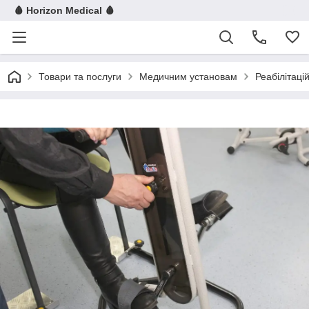
🩸 Horizon Medical 🩸
Товари та послуги
Медичним установам
Реабілітац