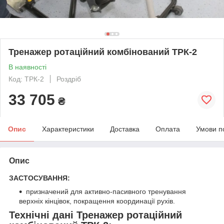
Тренажер ротаційний комбінований ТРК-2
В наявності
Код: ТРК-2
Роздріб
33 705
₴
Опис
Характеристики
Доставка
Оплата
Умови п
Опис
ЗАСТОСУВАННЯ:
призначений для активно-пасивного тренування
верхніх кінцівок, покращення координації рухів.
Технічні дані Тренажер ротаційний