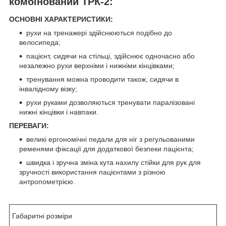
комбінований ТРК-2:
ОСНОВНІ ХАРАКТЕРИСТИКИ:
рухи на тренажері здійснюються подібно до
велосипеда;
пацієнт, сидячи на стільці, здійснює одночасно або
незалежно рухи верхніми і нижніми кінцівками;
тренування можна проводити також, сидячи в
інвалідному візку;
рухи руками дозволяються тренувати паралізовані
нижні кінцівки і навпаки.
ПЕРЕВАГИ:
великі ергономічні педали для ніг з регульованими
ременями фіксації для додаткової безпеки пацієнта;
швидка і зручна зміна кута нахилу стійки для рук для
зручності використання пацієнтами з різною
антропометрією.
Габаритні розміри