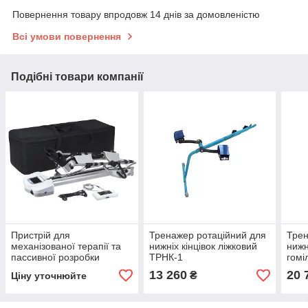
Повернення товару впродовж 14 днів за домовленістю
Всі умови повернення
Подібні товари компанії
Пристрій для
Тренажер ротаційний для
Трен
механізованої терапії та
нижніх кінцівок ліжковий
нижн
пассивної розробки
ТРНК-1
гомі
суглобів OrtoFlex L2
13 260
20 
₴
Ціну уточнюйте