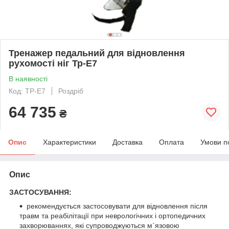
Тренажер педальний для відновлення
рухомості ніг Тр-Е7
В наявності
Код: ТР-Е7
Роздріб
64 735
₴
Опис
Характеристики
Доставка
Оплата
Умови п
Опис
ЗАСТОСУВАННЯ:
рекомендується застосовувати для відновлення після
травм та реабілітації при неврологічних і ортопедичних
захворюваннях, які супроводжуються м`язовою