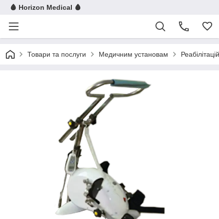
🩸 Horizon Medical 🩸
Товари та послуги
Медичним установам
Реабілітац