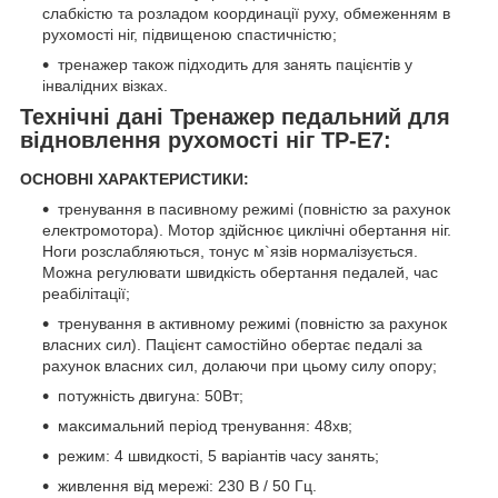
слабкістю та розладом координації руху, обмеженням в
рухомості ніг, підвищеною спастичністю;
тренажер також підходить для занять пацієнтів у
інвалідних візках.
Технічні дані Тренажер педальний для
відновлення рухомості ніг ТР-Е7:
ОСНОВНІ ХАРАКТЕРИСТИКИ:
тренування в пасивному режимі (повністю за рахунок
електромотора). Мотор здійснює циклічні обертання ніг.
Ноги розслабляються, тонус м`язів нормалізується.
Можна регулювати швидкість обертання педалей, час
реабілітації;
тренування в активному режимі (повністю за рахунок
власних сил). Пацієнт самостійно обертає педалі за
рахунок власних сил, долаючи при цьому силу опору;
потужність двигуна: 50Вт;
максимальний період тренування: 48хв;
режим: 4 швидкості, 5 варіантів часу занять;
живлення від мережі: 230 В / 50 Гц.