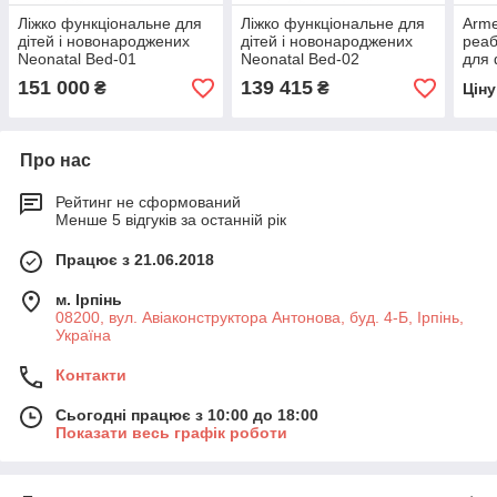
Ліжко функціональне для
Ліжко функціональне для
Arme
дітей і новонароджених
дітей і новонароджених
реаб
Neonatal Bed-01
Neonatal Bed-02
для 
тера
151 000
139 415
₴
₴
Цін
Про нас
Рейтинг не сформований
Менше 5 відгуків за останній рік
Працює з 21.06.2018
м. Ірпінь
08200, вул. Авіаконструктора Антонова, буд. 4-Б, Ірпінь,
Україна
Контакти
Сьогодні працює з 10:00 до 18:00
Показати весь графік роботи