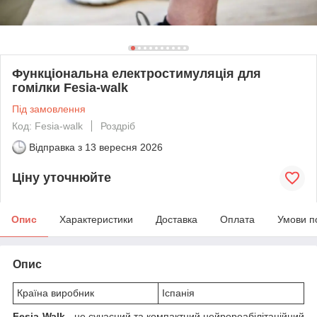
Функціональна електростимуляція для
гомілки Fesia-walk
Під замовлення
Код: Fesia-walk
Роздріб
Відправка з
13 вересня 2026
Ціну уточнюйте
Опис
Характеристики
Доставка
Оплата
Умови п
Опис
Країна виробник
Іспанія
Fesia-Walk
- це сучасний та компактний нейрореабілітаційний