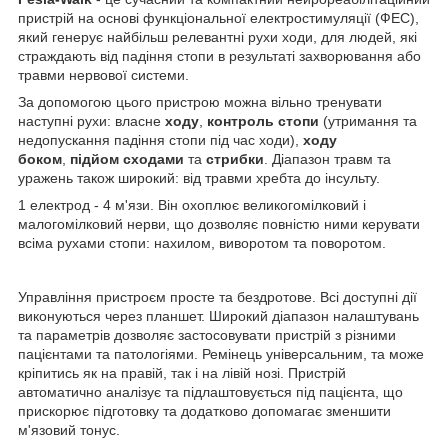
пристрій на основі функціональної електростимуляції (ФЕС),
який генерує найбільш релевантні рухи ходи, для людей, які
страждають від падіння стопи в результаті захворювання або
травми нервової системи.
За допомогою цього пристрою можна вільно тренувати
наступні рухи: власне
ходу
,
контроль стопи
(утримання та
недопускання падіння стопи під час ходи),
ходу
боком
,
підйом сходами
та
стрибки
. Діапазон травм та
уражень також широкий: від травми хребта до інсульту.
1 електрод - 4 м'язи. Він охоплює великогомілковий і
малогомілковий нерви, що дозволяє повністю ними керувати
всіма рухами стопи: нахилом, виворотом та поворотом.
Управління пристроєм просте та бездротове. Всі доступні дії
виконуються через планшет. Широкий діапазон налаштувань
та параметрів дозволяє застосовувати пристрій з різними
пацієнтами та патологіями. Ремінець універсальним, та може
кріпитись як на правій, так і на лівій нозі. Пристрій
автоматично аналізує та підлаштовується під пацієнта, що
прискорює підготовку та додатково допомагає зменшити
м'язовий тонус.