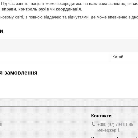
а. Під час занять, пацієнт може зосередитись на важливих аспектах, як
си
і вправи
,
контроль рухів
чи
координація.
 новому світі, з повною віддачею та відчуттями, де може впевненно відно
и
Китай
я замовлення
🩸
+380 (97) 794-91-85
менеджер 1