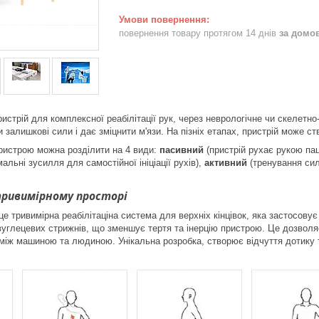
повернення товару протягом 14 днів
за домо
истрій для комплексної реабілітації рук, через неврологічне чи скелетно
 залишкові сили і дає зміцнити м'язи. На пізніх етапах, пристрій може ст
ристрою можна розділити на 4 види:
пасивний
(пристрій рухає рукою пац
альні зусилля для самостійної ініціації рухів),
активний
(тренування сил
тривимірному просторі
 тривимірна реабілітаціна система для верхніх кінцівок, яка застосовує
вуглецевих стрижнів, що зменшує тертя та інерцію пристрою. Це дозволя
іж машиною та людиною. Унікальна розробка, створює відчуття дотику т