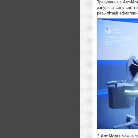
Тренування з
ArmMot
занурюється у світ г
реабілітації ефективн
З
ArmMotus
можна зо