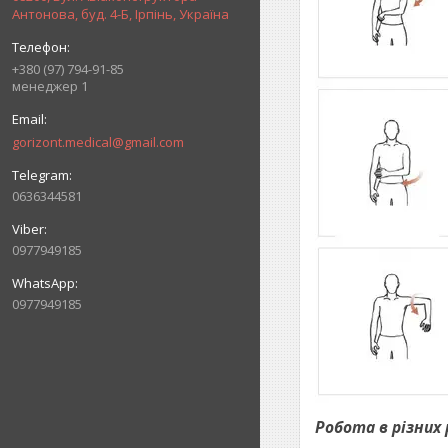
Антонова, буд. 4-Б, Ірпінь, Україна
+380 (97) 794-91-85
менеджер 1
gorizont.medical@gmail.com
0636344581
0977949185
0977949185
Робота в різних