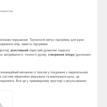
вленістю
-м'язове порушення. Технологія імітує підтримку для руки
ворювати опір, замість підтримки.
ієнта),
асистивний
(пристрій дозволяє пацієнту
и, витривалості, точності рухів),
створення опору
(досконалі
 інноваційний механізм із тросом у поєднанні з паралельною
є системі ефективно реагувати та виконувати рухи, це
ерапевта. Все це у тривимірному просторі з регульованою