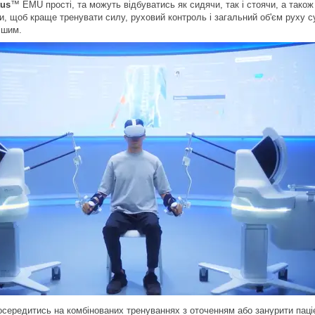
us
™ EMU прості, та можуть відбуватись як сидячи, так і стоячи, а тако
ри, щоб краще тренувати силу, руховий контроль і загальний об'єм руху с
ішим.
середитись на комбінованих тренуваннях з оточенням або занурити паціє