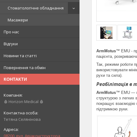
Стоматологічне обладнання
Масажери
Про нас
Відгуки
ArmMotus
™ EMU - пр
Новини та статті
пацієнта, розкриваючи
Так, режими роботи п
Повернення та обмін
використовувати мінім
рухи та сила).
КОНТАКТИ
Реабілітація в 
ArmMotus
™ EMU — це
структурою з легких 
🩸 Horizon Medical 🩸
покращує взаємодію м
підтримкою руки.
Тетяна Селянінова
08200, вул. Авіаконструктора