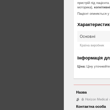
пристрій під пацієнт
моторика),
когнітивн
Пацієнт опиняється у
Характеристик
Основні
Країна виробник
Інформація дл
Ціна:
Ціну уточнюйте
🩸 Horizon Medical 