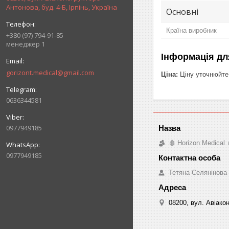
Антонова, буд. 4-Б, Ірпінь, Україна
Основні
Країна виробник
+380 (97) 794-91-85
менеджер 1
Інформація дл
gorizont.medical@gmail.com
Ціна:
Ціну уточнюйте
0636344581
0977949185
🩸 Horizon Medical 
0977949185
Тетяна Селянінова
08200, вул. Авіакон