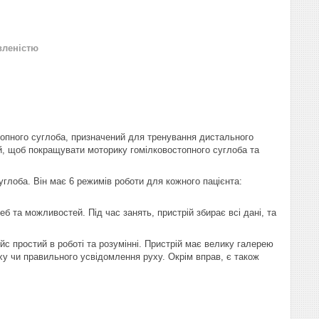
вленістю
топного суглоба, призначений для тренування дистального
й, щоб покращувати моторику гомілковостопного суглоба та
углоба. Він має 6 режимів роботи для кожного пацієнта:
б та можливостей. Під час занять, пристрій збирає всі дані, та
йс простий в роботі та розумінні. Пристрій має велику галерею
уху чи правильного усвідомлення руху. Окрім вправ, є також