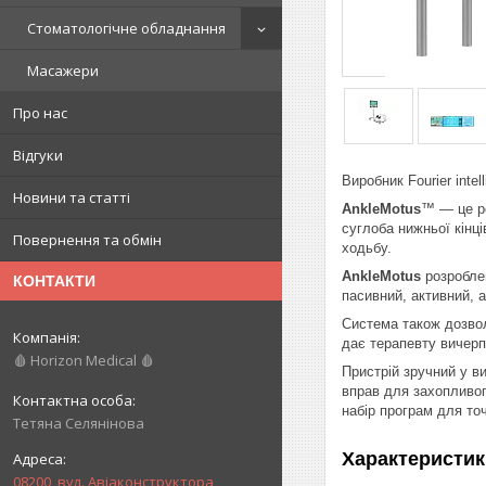
Стоматологічне обладнання
Масажери
Про нас
Відгуки
Виробник Fourier intel
Новини та статті
AnkleMotus
™ — це ро
суглоба нижньої кінц
Повернення та обмін
ходьбу.
AnkleMotus
розробле
КОНТАКТИ
пасивний, активний, а
Система також дозволя
дає терапевту вичерп
🩸 Horizon Medical 🩸
Пристрій зручний у ви
вправ для захопливого
набір програм для точ
Тетяна Селянінова
Характеристик
08200, вул. Авіаконструктора