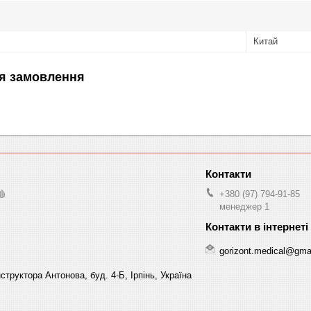
Китай
я замовлення
🩸
+380 (97) 794-91-85
менеджер 1
gorizont.medical@gma
структора Антонова, буд. 4-Б, Ірпінь, Україна