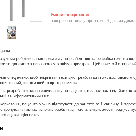
повернення товару протягом 14 днів
за домо
ligence
зумний роботизований пристрій для реабілітації та розробки гомілковос
івки за допомогою основного механізма пристрою. Цей пристрій створени
ний спеціально, щоб покривати весь цикл реабілітації гомілкостопового с
ссистивний, когнітивний, опір та розминка.
є розробляти план тренування для пацієнта, в залежності від його потре
ний та інформативний звіт.
користанні, пацієнта можна підготувати до заняття за 1 хвилину. Інтерфе
 тренування різних аспектів реабілітації: сили, витривалості, радіусу р
ної оцінки здібностей.
и