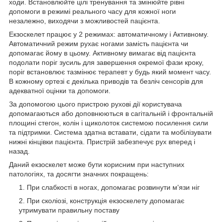
ходи. Встановлюйте цілі тренування та змінюйте рівні
допомоги в режимі реального часу для кожної ноги
незалежно, виходячи з можливостей пацієнта.
Екзоскелет працює у 2 режимах: автоматичному і Активному.
Автоматичний режим рухає ногами замість пацієнта чи
допомагає йому в цьому. Активному вимагає від пацієнта
подолати поріг зусиль для завершення окремої фази кроку,
поріг встановлює тазмінює терапевт у будь який момент часу.
В кожному ортезі є декілька приводів та безліч сенсорів для
адекватної оцінки та допомоги.
За допомогою цього пристрою рухові дії користувача
допомагаються або доповнюються в сагітальній і фронтальній
площині стегон, колін і щиколоток системою посилення сили
та підтримки. Система здатна вставати, сідати та мобілізувати
нижні кінцівки пацієнта. Пристрій забезпечує рух вперед і
назад.
Даний екзоскелет може бути корисним при наступних
патологіях, та досягти значних покращень:
При слабкості в ногах, допомагає розвинути м'язи ніг
При сколіозі, конструкція екзоскелету допомагає
утримувати правильну поставу