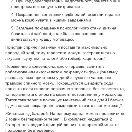
При кардіореспіраторній недостатності, заняття з цим
пристроєм покращують витривалість
Покращення когнітивних здібностей, оскільки терапію
можна комбінувати з іншими завданнями
Загальне покращення психологічного стану, дитина
бачить свої здібності, стає більш впевненою, що
виливається у кращу мотивацію.
Пристрій сприяє правильній поставі та максимально
природній ході, тому терапевти можуть зосередитися на
лікуванні супутніх патологій або гейміфікації терапії.
Порівнянно з конвенціональною терапію, заняття з
роботизованим екзоскелетом покращують функціональну
рівновагу поза пристроєм у дітей з руховою частковою
травмою спинного мозку. Покращується швидкість ходи
пацієнта після виписки порівняно з терапією без екзоскелета,
та порівняно зі станом на момент потрапляння у медзаклад.
Також така терапія покращує ментальний стан дітей і батьків,
відмічається покращення самооцінки та загальної мотивації
Живиться від батарей. На одному заряді можна проводити до
2 годин безперервної терапії. В комплекті надаються 2
батареї та зарядний пристрій до них, тож пристрій можете
працювати безперервно.