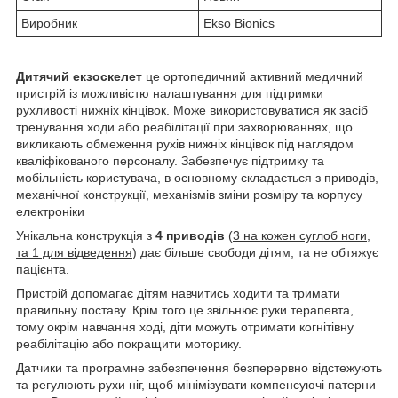
Виробник
Ekso Bionics
Дитячий екзоскелет
це ортопедичний активний медичний
пристрій із можливістю налаштування для підтримки
рухливості нижніх кінцівок. Може використовуватися як засіб
тренування ходи або реабілітації при захворюваннях, що
викликають обмеження рухів нижніх кінцівок під наглядом
кваліфікованого персоналу. Забезпечує підтримку та
мобільність користувача, в основному складається з приводів,
механічної конструкції, механізмів зміни розміру та корпусу
електроніки
Унікальна конструкція з
4 приводів
(
3 на кожен суглоб ноги,
та 1 для відведення
) дає більше свободи дітям, та не обтяжує
пацієнта.
Пристрій допомагає дітям навчитись ходити та тримати
правильну поставу. Крім того це звільнює руки терапевта,
тому окрім навчання ході, діти можуть отримати когнітівну
реабілітацію або покращити моторику.
Датчики та програмне забезпечення безперервно відстежують
та регулюють рухи ніг, щоб мінімізувати компенсуючі патерни