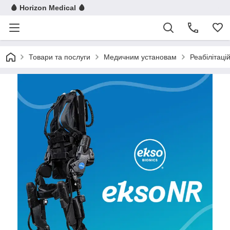
🩸 Horizon Medical 🩸
Товари та послуги
Медичним установам
Реабілітац