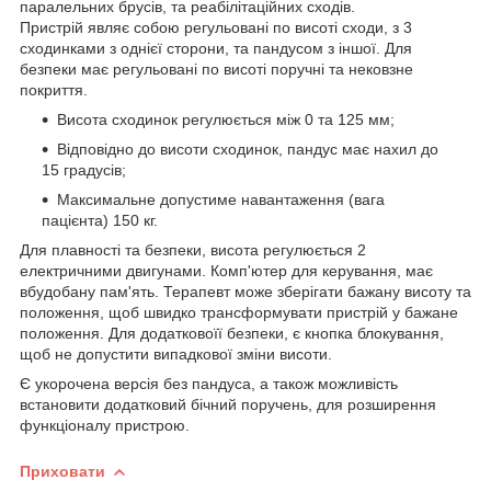
паралельних брусів, та реабілітаційних сходів.
Пристрій являє собою регульовані по висоті сходи, з 3
сходинками з однієї сторони, та пандусом з іншої. Для
безпеки має регульовані по висоті поручні та нековзне
покриття.
Висота сходинок регулюється між 0 та 125 мм;
Відповідно до висоти сходинок, пандус має нахил до
15 градусів;
Максимальне допустиме навантаження (вага
пацієнта) 150 кг.
Для плавності та безпеки, висота регулюється 2
електричними двигунами. Комп'ютер для керування, має
вбудобану пам'ять. Терапевт може зберігати бажану висоту та
положення, щоб швидко трансформувати пристрій у бажане
положення. Для додатковоїї безпеки, є кнопка блокування,
щоб не допустити випадкової зміни висоти.
Є укорочена версія без пандуса, а також можливість
встановити додатковий бічний поручень, для розширення
функціоналу пристрою.
Приховати