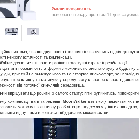
повернення товару протягом 14 днів
за домо
ційна система, яка поєднує новітні технології яка змінить підхід до функц
ті нейропластичності та компенсації.
Walker
дозволяє втілювати раніше недоступні стратегії реабілітації:
в центрі інноваційної платформи з можливістю вільного руху в будь яку
у дій, пристрій не обмежує його та не створює дискомфорт, за необхідно
товує інтерактивну та мотивуючу середу віртуальної реальності доповн
алежності від поточної симуляції середовища.
ьний вирішувати що робити з самого старту: піти, зупинитись, прискорит
му компенсації ваги та ременів,
MoonWalker
дає змогу пацієнтам як з н
роводити моторну і когнітивну реабілітацію, недосяжну у інших випадках,
тильними відчуттями в контексті вбудованих можливостей.