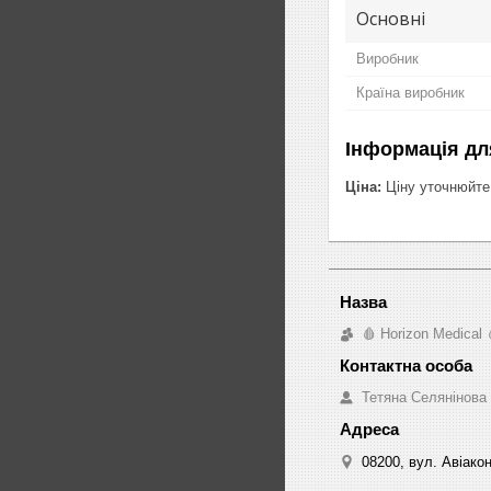
Основні
Виробник
Країна виробник
Інформація дл
Ціна:
Ціну уточнюйте
🩸 Horizon Medical 
Тетяна Селянінова
08200, вул. Авіакон