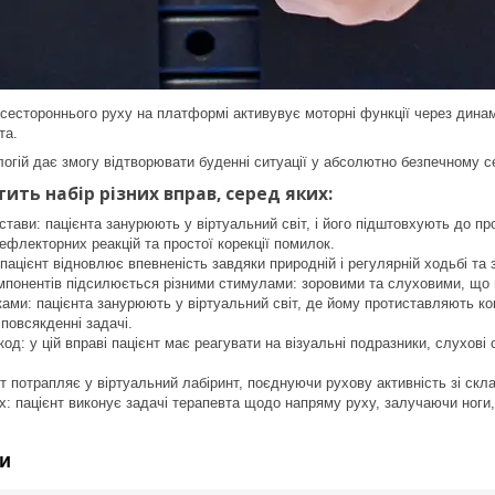
всестороннього руху на платформі активувує моторні функції через динамі
та.
огій дає змогу відтворювати буденні ситуації у абсолютно безпечному с
ить набір різних вправ, серед яких
:
тави: пацієнта занурюють у віртуальний світ, і його підштовхують до п
ефлекторних реакцій та простої корекції помилок.
 пацієнт відновлює впевненість завдяки природній і регулярній ходьбі та
понентів підсилюється різними стимулами: зоровими та слуховими, що 
ками: пацієнта занурюють у віртуальний світ, де йому протиставляють ког
 повсякденні задачі.
од: у цій вправі пацієнт має реагувати на візуальні подразники, слухов
нт потрапляє у віртуальний лабіринт, поєднуючи рухову активність зі скл
: пацієнт виконує задачі терапевта щодо напряму руху, залучаючи ноги, 
и