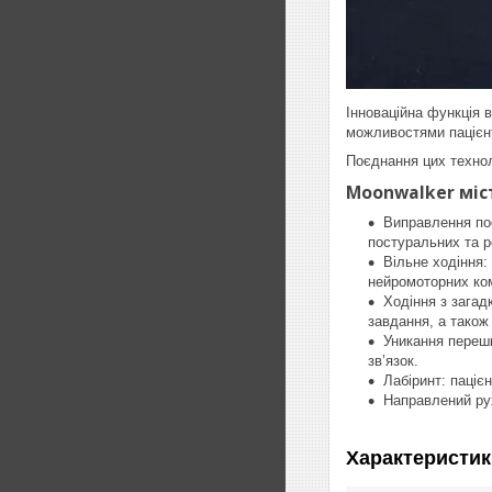
Інноваційна функція 
можливостями пацієн
Поєднання цих технол
Moonwalker міст
Виправлення пос
постуральних та р
Вільне ходіння:
нейромоторних ком
Ходіння з загад
завдання, а також
Уникання перешк
зв’язок.
Лабіринт: паціє
Направлений рух
Характеристик