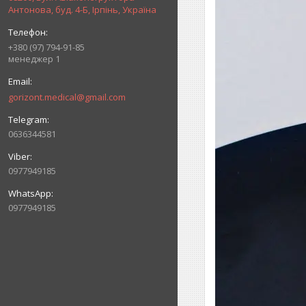
Антонова, буд. 4-Б, Ірпінь, Україна
+380 (97) 794-91-85
менеджер 1
gorizont.medical@gmail.com
0636344581
0977949185
0977949185