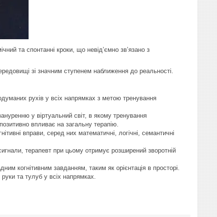
чний та спонтанні кроки, що невід’ємно зв’язано з
ередовищі зі значним ступенем наближення до реальності.
родуманих рухів у всіх напрямках з метою тренування
 зануренню у віртуальний світ, в якому тренування
позитивно впливає на загальну терапію.
нітивні вправи, серед них математичні, логічні, семантичні
і сигнали, терапевт при цьому отримує розширений зворотній
адним когнітивним завданням, таким як орієнтація в просторі.
руки та тулуб у всіх напрямках.