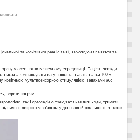
вленістю
іональної та когнітивної реабілітації, заохочуючи пацієнта та
 сторону у абсолютно безпечному середовищі. Пацієнт завжди
сті можна компенсувати вагу пацієнта, навіть, на всі 100%.
ену новітньою мультисенсорною стимуляцією: запахами або
ись, обрати напрям.
еврологією, так і ортопедією тренувати навички ходи, тримати
 підсилені зворотнім зв’язком у доповненій реальності, а також