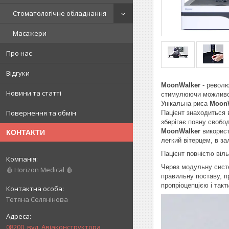
Стоматологічне обладнання
Масажери
Про нас
Відгуки
MoonWalker
- револю
Новини та статті
стимулюючи можливос
Унікальна риса
Moon
Повернення та обмін
Пацієнт знаходиться 
зберігає повну свобод
MoonWalker
викорис
КОНТАКТИ
легкий вітерцем, в з
Пацієнт повністю віл
Через модульну систе
🩸 Horizon Medical 🩸
правильну поставу, п
пропріоцепцією і так
Тетяна Селянінова
08200, вул. Авіаконструктора