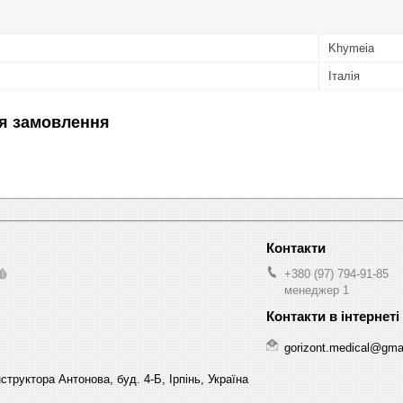
Khymeia
Італія
я замовлення
🩸
+380 (97) 794-91-85
менеджер 1
gorizont.medical@gma
структора Антонова, буд. 4-Б, Ірпінь, Україна