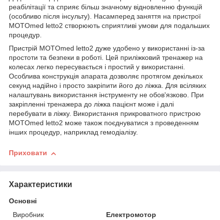
реабілітації та сприяє більш значному відновленню функцій
(особливо після інсульту). Насамперед заняття на пристрої
MOTOmed letto2 створюють сприятливі умови для подальших
процедур.
Пристрій MOTOmed letto2 дуже удобено у використанні із-за
простоти та безпеки в роботі. Цей приліжковий тренажер на
колесах легко пересувається і простий у використанні.
Особлива конструкція апарата дозволяє протягом декількох
секунд надійно і просто закріпити його до ліжка. Для всіляких
налаштувань використання інструменту не обов'язково. При
закріпленні тренажера до ліжка пацієнт може і далі
перебувати в ліжку. Використання прикроватного пристрою
MOTOmed letto2 може також поєднуватися з проведенням
інших процедур, наприклад гемодіалізу.
Приховати
Характеристики
Основні
Виробник
Електромотор