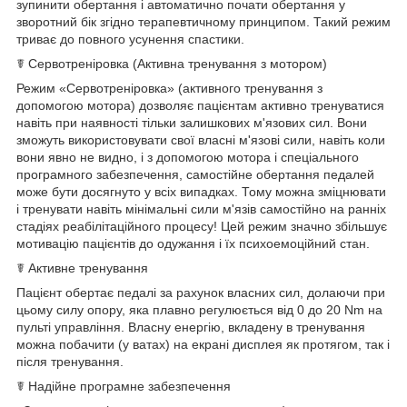
зупинити обертання і автоматично почати обертання у
зворотний бік згідно терапевтичному принципом. Такий режим
триває до повного усунення спастики.
☤ Сервотреніровка (Активна тренування з мотором)
Режим «Сервотреніровка» (активного тренування з
допомогою мотора) дозволяє пацієнтам активно тренуватися
навіть при наявності тільки залишкових м'язових сил. Вони
зможуть використовувати свої власні м'язові сили, навіть коли
вони явно не видно, і з допомогою мотора і спеціального
програмного забезпечення, самостійне обертання педалей
може бути досягнуто у всіх випадках. Тому можна зміцнювати
і тренувати навіть мінімальні сили м'язів самостійно на ранніх
стадіях реабілітаційного процесу! Цей режим значно збільшує
мотивацію пацієнтів до одужання і їх психоемоційний стан.
☤ Активне тренування
Пацієнт обертає педалі за рахунок власних сил, долаючи при
цьому силу опору, яка плавно регулюється від 0 до 20 Nm на
пульті управління. Власну енергію, вкладену в тренування
можна побачити (у ватах) на екрані дисплея як протягом, так і
після тренування.
☤ Надійне програмне забезпечення