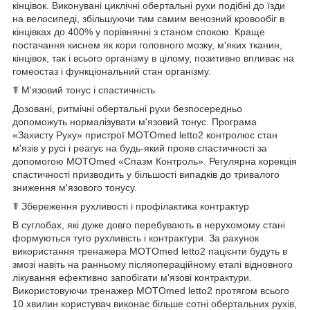
кінцівок. Виконувані циклічні обертальні рухи подібні до їзди
на велосипеді, збільшуючи тим самим венозний кровообіг в
кінцівках до 400% у порівнянні з станом спокою. Краще
постачання киснем як кори головного мозку, м'яких тканин,
кінцівок, так і всього організму в цілому, позитивно впливає на
гомеостаз і функціональний стан організму.
☤ М'язовий тонус і спастичність
Дозовані, ритмічні обертальні рухи безпосередньо
допоможуть нормалізувати м'язовий тонус. Програма
«Захисту Руху» пристрої MOTOmed letto2 контролює стан
м'язів у русі і реагує на будь-який прояв спастичності за
допомогою MOTOmed «Спазм Контроль». Регулярна корекція
спастичності призводить у більшості випадків до тривалого
зниження м'язового тонусу.
☤ Збереження рухливості і профілактика контрактур
В суглобах, які дуже довго перебувають в нерухомому стані
формуються туго рухливість і контрактури. За рахунок
використання тренажера MOTOmed letto2 пацієнти будуть в
змозі навіть на ранньому післяопераційному етапі відновного
лікування ефективно запобігати м'язові контрактури.
Використовуючи тренажер MOTOmed letto2 протягом всього
10 хвилин користувач виконає більше сотні обертальних рухів,