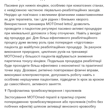
Пасивне рух нижніх кінцівок, особливо при коматозних станах,
є невід'ємною частиною лікувально-реабілітаційних заходів.
Нерідко це пов'язано з великими фізичними навантаженнями
як для терапевта, так і для рідних і близьких хворого.
Використання тренажера MOTOmed letto2 дозволить
проводити з пацієнтом регулярні пасивно-активні процедури
при мінімальної допомоги з боку оточуючих. Навіть у вихідні
від процедур дні. Для більш ефективного реабілітаційного
процесу дуже велику роль грає попередня «підготовка»
пацієнта до майбутніх реабілітаційних процедур. За рахунок
виконання природних, циклічних рухів на тренажері
MOTOmed у більшості пацієнтів відбувається зниження
паретична тонусу кінцівок. Подальша процедура реабілітації
буде проходити більш ефективно з економічної та практичної
точки зору. Дозовані, ритмічно повторювані фізичні вправи,
виконувані електромотором, допускають роботу навіть з
особливо нерішучими пацієнтами, підводячи їх крок за кроком
до самостійного, активного заняття.
☤ Профілактика тромбозоутворення і пролежнів
Застосування MOTOmed-терапії в практиці сприяє
попередженню тромбозоутворення або пролежнів (тобто без
побічних ефектів) шляхом активації венозного кровообігу