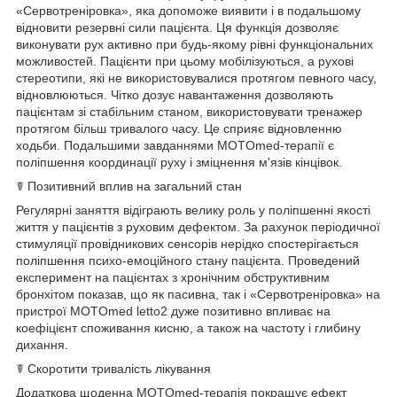
«Сервотреніровка», яка допоможе виявити і в подальшому
відновити резервні сили пацієнта. Ця функція дозволяє
виконувати рух активно при будь-якому рівні функціональних
можливостей. Пацієнти при цьому мобілізуються, а рухові
стереотипи, які не використовувалися протягом певного часу,
відновлюються. Чітко дозує навантаження дозволяють
пацієнтам зі стабільним станом, використовувати тренажер
протягом більш тривалого часу. Це сприяє відновленню
ходьби. Подальшими завданнями MOTOmed-терапії є
поліпшення координації руху і зміцнення м'язів кінцівок.
☤ Позитивний вплив на загальний стан
Регулярні заняття відіграють велику роль у поліпшенні якості
життя у пацієнтів з руховим дефектом. За рахунок періодичної
стимуляції провідникових сенсорів нерідко спостерігається
поліпшення психо-емоційного стану пацієнта. Проведений
експеримент на пацієнтах з хронічним обструктивним
бронхітом показав, що як пасивна, так і «Сервотреніровка» на
пристрої MOTOmed letto2 дуже позитивно впливає на
коефіцієнт споживання кисню, а також на частоту і глибину
дихання.
☤ Скоротити тривалість лікування
Додаткова щоденна MOTOmed-терапія покращує ефект