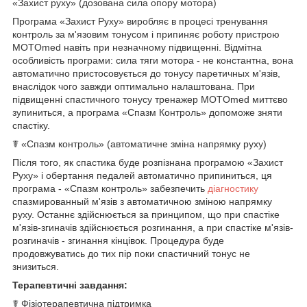
«Захист руху» (дозована сила опору мотора)
Програма «Захист Руху» виробляє в процесі тренування
контроль за м'язовим тонусом і припиняє роботу пристрою
MOTOmed навіть при незначному підвищенні. Відмітна
особливість програми: сила тяги мотора - не константна, вона
автоматично пристосовується до тонусу паретичных м'язів,
внаслідок чого завжди оптимально налаштована. При
підвищенні спастичного тонусу тренажер MOTOmed миттєво
зупиниться, а програма «Спазм Контроль» допоможе зняти
спастіку.
☤ «Спазм контроль» (автоматичне зміна напрямку руху)
Після того, як спастика буде розпізнана програмою «Захист
Руху» і обертання педалей автоматично припиниться, ця
програма - «Спазм контроль» забезпечить
діагностику
спазмированный м'язів з автоматичною зміною напрямку
руху. Останнє здійснюється за принципом, що при спастіке
м'язів-згиначів здійснюється розгинання, а при спастіке м'язів-
розгиначів - згинання кінцівок. Процедура буде
продовжуватись до тих пір поки спастичний тонус не
знизиться.
Терапевтичні завдання:
☤ Фізіотерапевтична підтримка