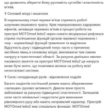
що дозволить зберегти йому рухливість суглобів і еластичність
м'язів.
☤ Сечовий міхур і кишечник
В нормальному стані черевні м'язи сприяють роботі
шлунково-кишкового тракту. Крім перерахованих оздоровчих
ефектів, активація черевних м'язів в процесі роботи на
пристрої MOTOmed letto2 через сомато-вісцеральні рефлекси
сприяє поліпшенню функцій органів черевної порожнини і
тазу - нормалізації функцій травлення та виділення.
Відсутність руху і підвищений тонус часто є причиною
застійних явищ в сечовому міхурі, викликаючи тим самим
напругу в тазостегнової області. За рахунок декількох хвилин
пасивного заняття на пристрої MOTOmed letto2 ця напруга
може бути знято, що позитивно вплине на роботу всієї
сечостатевої системи.
☤ Сила і координація рухів - відновлення ходьби
Багато пацієнтів постільний режим мають збереженими
«залишки» рухової активності. Деколи вони просто
заблоковані за рахунок підвищеної спастичності. Залишкові
сили часто мінімальні і недостатні для виконання
рівномірного руху або мають нетривалий характер. Пристрій
MOTOmed letto2 має спеціальну функцію: MOTOmed