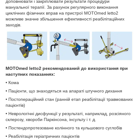
доповнювати і закріплювати результати процедури
мануальної терапії. За рахунок регулярного виконання
циклічних фізичних вправ на пристрої MOTOmed letto2
можливе значне збільшення ефективності реабілітаційних
заходів.
MOTOmed letto2 рекомендований до використання при
наступних показаннях:
• Кома
• Пацієнти, що знаходяться на апараті штучного дихання
• Постопераційний стан (ранній етап реабілітації травмованих
пацієнтів)
• Неврологічні дисфункції у результаті, наприклад, розсіяного
склерозу, хвороби Паркінсона, інсульту і т. д.
• Постендопротезоване колінного та кульшового суглобів
• Реабілітація геріатричних пацієнтів