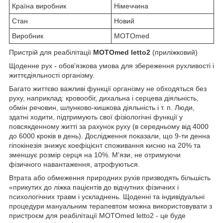
Країна виробник
Німеччина
Стан
Новий
Виробник
MOTOmed
Пристрій для реабілітації
MOTOmed letto2
(приліжковий)
Щоденне рух - обов'язкова умова для збереження рухливості і
життєдіяльності організму.
Багато життєво важливі функції організму не обходяться без
руху, наприклад: кровообіг, дихальна і серцева діяльність,
обмін речовин, шлунково-кишкова діяльність і т. п. Люди,
здатні ходити, підтримують свої фізіологічні функції у
повсякденному житті за рахунок руху (в середньому від 4000
до 6000 кроків в день). Дослідження показали, що 9-ти денна
гіпокінезія знижує коефіцієнт споживання кисню на 20% та
зменшує розмір серця на 10%. М'язи, не отримуючи
фізичного навантаження, атрофуються.
Втрата або обмеження природних рухів призводять більшість
«прикутих до ліжка пацієнтів до відчутних фізичних і
психологічних травм і ускладнень. Щоденні та індивідуальні
процедури мануальним терапевтом можна використовувати з
пристроєм для реабілітації MOTOmed letto2 - це буде