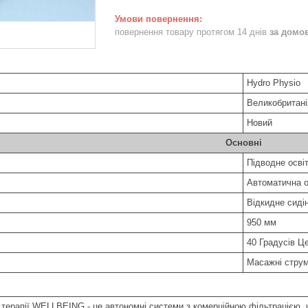
повернення товару протягом 14 днів
за домо
Hydro Physio
Великобритані
Новий
Основні
Підводне осві
Автоматична о
Відкидне сиді
950 мм
40 Градусів Ц
Масажні струм
і терапії WELLBEING - це автономні системи з комерційною фільтрацією, 