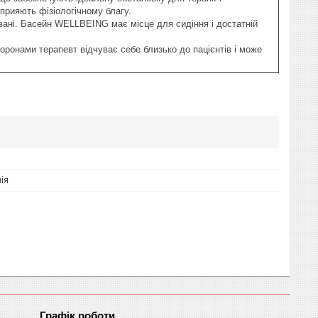
прияють фізіологічному благу.
ані. Басейн WELLBEING має місце для сидіння і достатній
оронами терапевт відчуває себе близько до пацієнтів і може
ія
Графік роботи