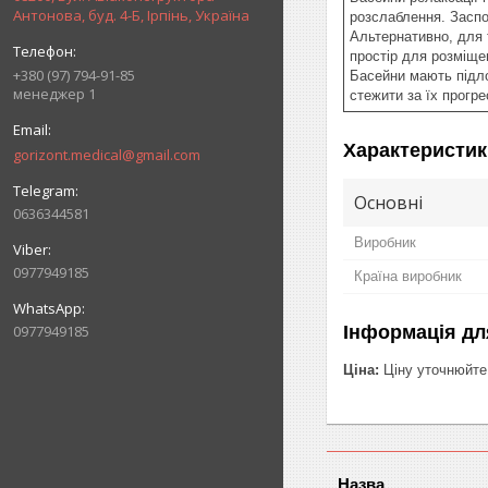
Антонова, буд. 4-Б, Ірпінь, Україна
розслаблення. Заспо
Альтернативно, для 
простір для розміще
+380 (97) 794-91-85
Басейни мають підло
менеджер 1
стежити за їх прогре
Характеристик
gorizont.medical@gmail.com
Основні
0636344581
Виробник
0977949185
Країна виробник
0977949185
Інформація дл
Ціна:
Ціну уточнюйте