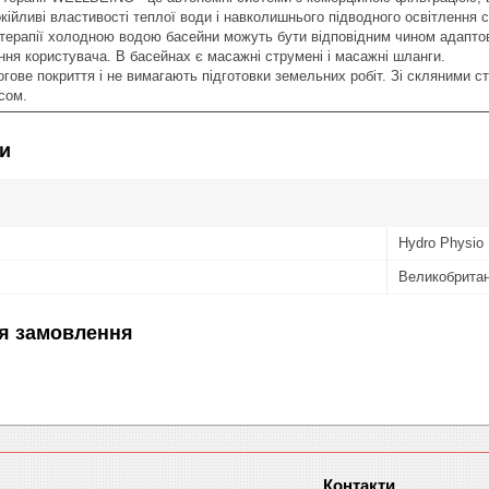
кійливі властивості теплої води і навколишнього підводного освітлення с
терапії холодною водою басейни можуть бути відповідним чином адаптов
ння користувача. В басейнах є масажні струмені і масажні шланги.
гове покриття і не вимагають підготовки земельних робіт. Зі скляними ст
сом.
и
Hydro Physio
Великобритан
я замовлення