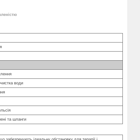
вленістю
я
тлення
чистка води
ння
ельсія
ені та шланги
що забезпечують ідеальну обстановку для терапії і