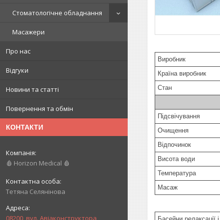
Стоматологічне обладнання
Масажери
Про нас
Виробник
Відгуки
Країна виробник
Стан
Новини та статті
Повернення та обмін
Підсвічування
КОНТАКТИ
Очищення
Відпочинок
Висота води
🩸 Horizon Medical 🩸
Температура
Масаж
Тетяна Селянінова
08200, вул. Авіаконструктора
Басейни релаксації 