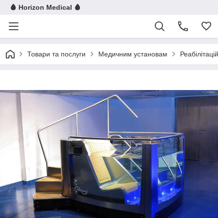
🩸 Horizon Medical 🩸
Товари та послуги
Медичним установам
Реабілітац