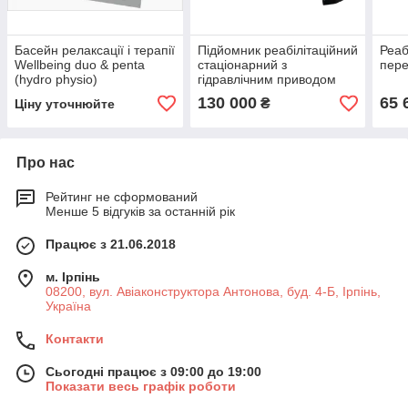
Басейн релаксації і терапії
Підйомник реабілітаційний
Реаб
Wellbeing duo & penta
стаціонарний з
пер
(hydro physio)
гідравлічним приводом
для басейнів ПГР- 120 ГО
130 000
65 
₴
Ціну уточнюйте
Про нас
Рейтинг не сформований
Менше 5 відгуків за останній рік
Працює з 21.06.2018
м. Ірпінь
08200, вул. Авіаконструктора Антонова, буд. 4-Б, Ірпінь,
Україна
Контакти
Сьогодні працює з 09:00 до 19:00
Показати весь графік роботи