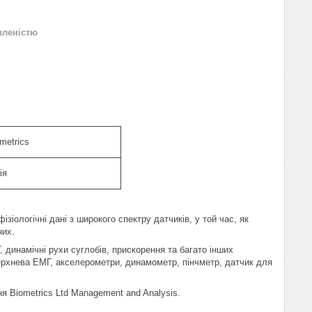
вленістю
metrics
ія
іологічні дані з широкого спектру датчиків, у той час, як
них.
динамічні рухи суглобів, прискорення та багато інших
оверхнева ЕМГ, акселерометри, динамометр, пінчметр, датчик для
 Biometrics Ltd Management and Analysis.