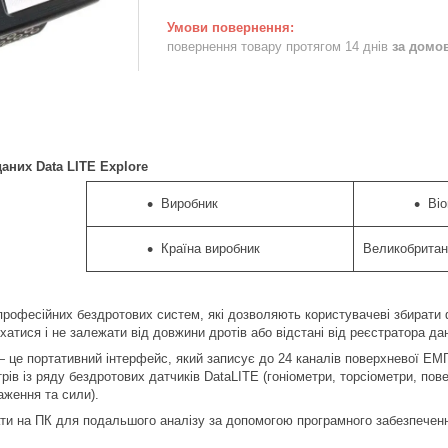
повернення товару протягом 14 днів
за домо
аних Data LITE Explore
Виробник
Bio
Країна виробник
Великобритан
рофесійних бездротових систем, які дозволяють користувачеві збирати фіз
хатися і не залежати від довжини дротів або відстані від реєстратора да
е портативний інтерфейс, який записує до 24 каналів поверхневої ЕМГ, 
трів із ряду бездротових датчиків DataLITE (гоніометри, торсіометри, п
ження та сили).
ти на ПК для подальшого аналізу за допомогою програмного забезпечення