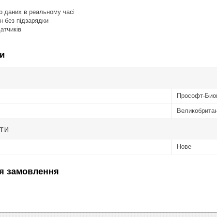
р даних в реальному часі
н без підзарядки
атчиків
и
Прософт-Био
Великобритан
ути
Нове
я замовлення