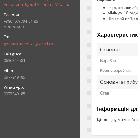
Антонова, буд. 4-Б, Ірпінь, Україна
Портативний збі
Мінімум 10 годи
Широкий вибір д
+380 (97) 794-91-85
менеджер 1
Характеристик
gorizont.medical@gmail.com
Основні
0636344581
Виробник
Країна виробник
0977949185
Основні атриб
0977949185
Стан
Інформація дл
Ціна:
Ціну уточнюйте