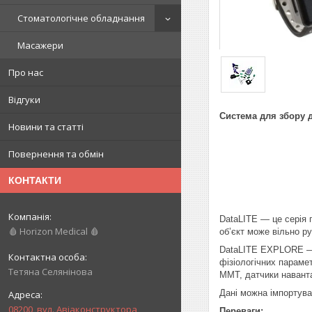
Стоматологічне обладнання
Масажери
Про нас
Відгуки
Система для збору д
Новини та статті
Повернення та обмін
КОНТАКТИ
DataLITE — це серія п
🩸 Horizon Medical 🩸
об’єкт може вільно ру
DataLITE EXPLORE — ц
фізіологічних параме
Тетяна Селянінова
ММТ, датчики наванта
Дані можна імпортува
08200, вул. Авіаконструктора
Переваги: