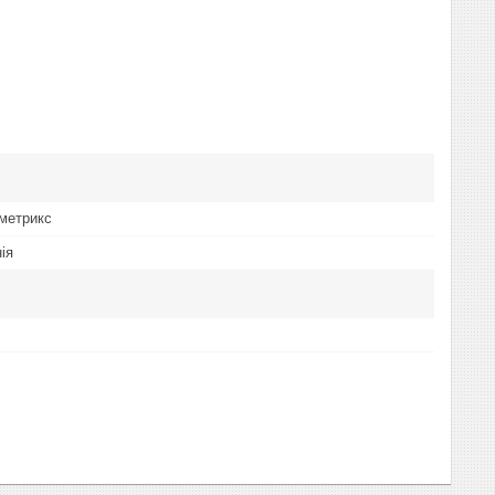
метрикс
ія