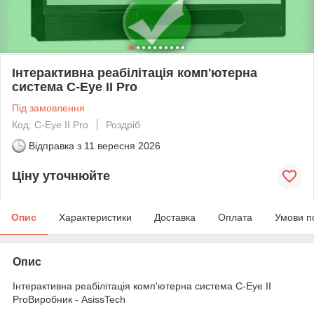
Інтерактивна реабілітація комп'ютерна
система C-Eye II Pro
Під замовлення
Код: C-Eye II Pro
Роздріб
Відправка з
11 вересня 2026
Ціну уточнюйте
Опис
Характеристики
Доставка
Оплата
Умови п
Опис
Інтерактивна реабілітація комп'ютерна система C-Eye II
ProВиробник - AsissTech