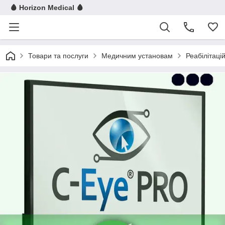
🩸 Horizon Medical 🩸
Товари та послуги
Медичним установам
Реабілітац